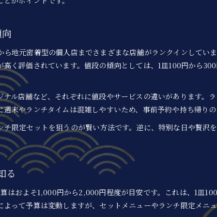
ことがポイントです。
回転寿司ランチで満足度と価格のバランスを取る
傾向
から地元密着型の個人店までさまざまな店舗がランクインしていま
高く評価されています。値段の傾向としては、1皿100円から30
ジナル店舗など、それぞれに値段やサービスの違いがあります。ラ
に週末やランチタイムは混雑しやすいため、事前予約や持ち帰りの
ンチ限定セットを狙うのが賢い方法です。逆に、特別な日や贅沢
お問い合わせはこちら
お問い合わせはこちら
知る
およそ1,000円から2,000円程度が目安です。これは、1皿10
によって予算は変動しますが、セットメニューやランチ限定メニ