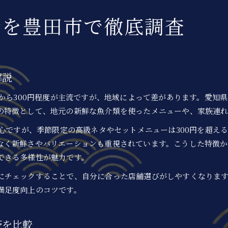
予算管理が叶う豊田市回転寿司の選び方
情を豊田市で徹底調査
回転寿司選びで重視したい予算管理のポイント
豊田市でコスパ重視の回転寿司店を見つけるコツ
回転寿司の値段比較で失敗しない店舗選び
予算に優しい回転寿司の注文方法を解説
解説
回転寿司利用時の予算配分術と選び方の工夫
円から300円程度が主流ですが、地域によって差があります。愛知
回転寿司なら豊田市でコスパを重視するコツ
の特徴として、地元の新鮮な魚介類を使ったメニューや、家族連
回転寿司で安く抑えるネタ選びのポイント
豊田市の回転寿司でコスパを上げる注文術
中心ですが、季節限定の高級ネタやセットメニューは300円を超え
なく新鮮さやバリエーションも重視されています。こうした特徴か
回転寿司利用時のコスパ重視メニューの選択法
できる多様性が魅力です。
豊田市で回転寿司を賢く楽しむ費用の工夫
にチェックすることで、自分に合った店舗選びがしやすくなりま
回転寿司のコスパ改善ポイントを豊田市で検証
満足度向上のコツです。
持ち帰りで賢く楽しむ豊田市の回転寿司
回転寿司持ち帰りのメリットと豊田市の傾向
帯を比較
豊田市で回転寿司を持ち帰る際の予算管理法