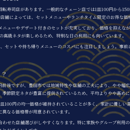
回転寿司持ち帰りメニューの選び方とコスパ
転寿司店があります。一般的なチェーン店では1皿100円から15
持ち帰りで得する回転寿司の注文テクニック
す。店舗によっては、セットメニューやランチタイム限定のお得な価
豊田市で回転寿司持ち帰りを賢く利用するコツ
メニューやデザート付きのセットが充実しており、価格を抑えな
回転寿司の平均価格と賢い注文法を解説
上の高級ネタが楽しめるため、特別な日の利用にも向いています。
回転寿司の平均価格を知り賢く予算設定する方法
く、セットや持ち帰りメニューのコスパにも注目しましょう。事前
コスパ重視の回転寿司注文術を豊田市で実践
回転寿司の値段から見る注文の注意点とコツ
豊田市で賢く回転寿司を楽しむための平均価格活用術
う？
回転寿司の価格一覧とおすすめ注文例を紹介
00円前後ですが、豊田市では地域特性や店舗の工夫により、やや幅
ランチタイムに最適な豊田市回転寿司活用術
、季節限定ネタが豊富に提供されているため、平均よりやや高めに
回転寿司のランチメニューで予算を抑える方法
皿100円の均一価格が維持されていることが多く、家計に優しい
豊田市の回転寿司で人気のランチ活用テクニック
に異なる価格帯が用意されています。
回転寿司ランチでコスパを意識した選び方
合わせた店舗選びがしやすくなります。特に家族やグループ利用の
豊田市回転寿司のランチタイム限定メニュー事情