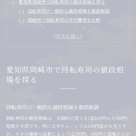
愛知県岡崎市で回転寿司の値段相場を探る
回転寿司の一般的な値段相場を徹底解説
岡崎市で回転寿司の平均費用を比較
回転寿司の価格帯から見る選び方のコツ
人気回転寿司の費用感と満足度の違い
回転寿司の値段が変動する要因を探る
回転寿司を岡崎市で賢く楽しむためのヒント
回転寿司をお得に楽しむタイミングとは
愛知県岡崎市で回転寿司の値段相
岡崎市で注目の回転寿司サービス活用術
場を探る
回転寿司選びで重視したいコストパフォーマン
ス
家族や友人と回転寿司を楽しむ工夫
回転寿司の一般的な値段相場を徹底解説
知って得する回転寿司の裏ワザ紹介
回転寿司の値段相場は、全国的に見ても1皿100円から300円
家族で行くなら知りたい岡崎市回転寿司のコスパ
程度が主流です。特に大手チェーンでは100円皿が人気です
回転寿司のコスパ重視派におすすめの選び方
が、ネタの種類や品質によっては200円、300円と価格が上が