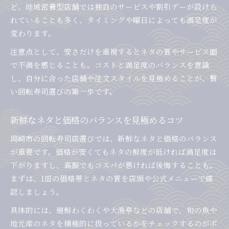
ど、地域密着型店舗では独自のサービスや割引デーが設けら
れていることも多く、タイミングや曜日によっても満足度が
変わります。
注意点として、安さだけを重視するとネタの質やサービス面
で不満を感じることも。コストと満足度のバランスを意識
し、自分に合った店舗や注文スタイルを見極めることが、賢
い回転寿司選びの第一歩です。
新鮮なネタと価格のバランスを見極めるコツ
岡崎市の回転寿司店選びでは、新鮮なネタと価格のバランス
が重要です。価格が安くてもネタの鮮度が低ければ満足度は
下がりますし、高額でもコスパが悪ければ後悔することも。
まずは、1皿の価格帯とネタの質を店頭や公式メニューで確
認しましょう。
具体的には、廻鮮わくわくや大漁亭などの店舗で、旬の魚や
地元産のネタを積極的に扱っているかをチェックするのがポ