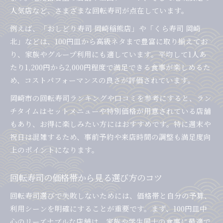
満足度重視の回転寿司体験実現ポイント
人気店など、さまざまな回転寿司が点在しています。
コストパフォーマンスに優れた回転寿司店舗選
例えば、「おしどり寿司 岡崎稲熊店」や「くら寿司 岡崎
び
北」などは、100円皿から高級ネタまで豊富に取り揃えてお
岡崎市の回転寿司で得する注文方法徹底解説
り、家族やグループ利用にも適しています。平均して1人あ
回転寿司でお得な注文方法を徹底紹介
たり1,200円から2,000円程度で満足できる食事が楽しめるた
セットメニュー活用でコスパアップを狙う
め、コストパフォーマンスの良さが評価されています。
回転寿司の単品とセット注文の違いを比較
岡崎市の回転寿司ランキングや口コミを参考にすると、ラン
タイムサービスや限定メニューの活用方法
チタイムはセットメニューや特別価格が用意されている店舗
回転寿司の支払い方法で得するコツ
もあり、お得に楽しみたい方にはおすすめです。特に週末や
祝日は混雑するため、事前予約や来店時間の調整も満足度向
上のポイントになります。
回転寿司の価格帯から見る選び方のコツ
回転寿司選びで失敗しないためには、価格帯と自分の予算、
利用シーンを明確にすることが重要です。まず、100円皿中
心のリーズナブルな店舗は、家族や学生同士の食事に最適で