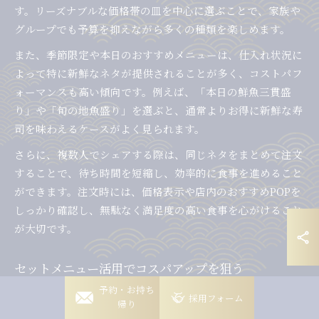
す。リーズナブルな価格帯の皿を中心に選ぶことで、家族や
グループでも予算を抑えながら多くの種類を楽しめます。
また、季節限定や本日のおすすめメニューは、仕入れ状況に
よって特に新鮮なネタが提供されることが多く、コストパフ
ォーマンスも高い傾向です。例えば、「本日の鮮魚三貫盛
り」や「旬の地魚盛り」を選ぶと、通常よりお得に新鮮な寿
司を味わえるケースがよく見られます。
さらに、複数人でシェアする際は、同じネタをまとめて注文
することで、待ち時間を短縮し、効率的に食事を進めること
ができます。注文時には、価格表示や店内のおすすめPOPを
しっかり確認し、無駄なく満足度の高い食事を心がけること
が大切です。
セットメニュー活用でコスパアップを狙う
岡崎稲熊店
予約・お持ち
岡崎市の回転寿司店では、セットメニューの利用がコストパ
採用フォーム
帰り
フォーマンス向上に効果的です。セットメニューは、人気ネ
岡崎竜美丘店