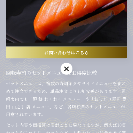
また、座敷席や広めのテーブル席があるかどうかも事前にチ
ェックしておくと安心です。小さなお子様連れの場合、ベビ
ーチェアの有無や店内の混雑状況も確認しておきましょう。
「岡崎 回転 寿司 大漁亭」や「おしどり 寿司 岡崎 稲熊 店 メ
ニュー」など、地域密着型の店舗では家族向けサービスが手
厚いことも多く、事前に公式サイトやメニュー表を確認する
お問い合わせはこちら
ことで、より安心して外食を楽しめます。
お問い合わせはこちら
回転寿司のセットメニューでお得度比較
セットメニューは、複数の寿司ネタやサイドメニューをまと
めて注文できるため、単品注文よりも割安感があります。岡
崎市内でも「廻 鮮 わくわく メニュー」や「おしどり寿司 豊
田 山之手 店 メニュー」など、各店独自のセットメニューが
用意されています。
セット内容や価格帯は店舗ごとに異なりますが、例えば10貫
セットやファミリーセットなど、人数やシーンに合わせて選