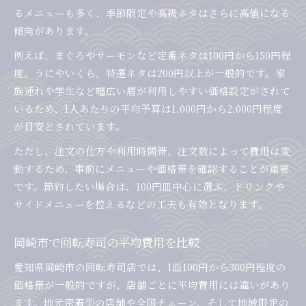
家族向け回転寿司で注目すべきポイント
るメニューも多く、季節限定や高級ネタはさらに高値になる
回転寿司のセットメニューでお得度比較
傾向があります。
岡崎市の回転寿司で満足できる費用感
例えば、まぐろやサーモンなど定番ネタは100円から150円程
ファミリー層に人気の回転寿司活用法
度、うにやいくら、特選ネタは200円以上が一般的です。家
岡崎市内で回転寿司の平均費用を比較してみた
族連れや学生など幅広い層が利用しやすい価格設定がされて
回転寿司の平均費用を具体的に徹底比較
いるため、1人あたりの平均予算は1,000円から2,000円程度
岡崎市で1人あたりの回転寿司予算はどれくら
が目安とされています。
い
ただし、注文の仕方や利用時間帯、注文数によって費用は変
回転寿司の注文別平均価格の目安まとめ
動するため、事前にメニューや価格帯を確認することが重要
ランチとディナーの費用差を賢く把握
です。節約したい場合は、100円皿中心に選ぶ、ドリンクや
サイドメニューを控えるなどの工夫も有効となります。
回転寿司の費用と満足度のバランスを考える
コストと満足度で選ぶ回転寿司体験の極意
岡崎市で回転寿司の平均費用を比較
回転寿司でコストと満足度を両立する方法
新鮮なネタと価格のバランスを見極めるコツ
愛知県岡崎市の回転寿司店では、1皿100円から300円程度の
価格帯が一般的ですが、店舗ごとに平均費用には違いがあり
回転寿司のコスパを最大化する選び方
ます。地元密着型の店舗や全国チェーン、そして地域限定の