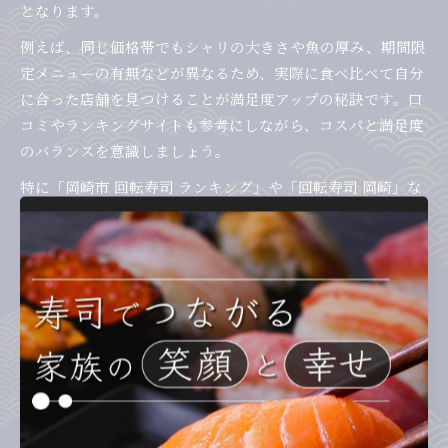
となります。
例えば、同じ価格帯でもシャリの大きさや魚の厚み、期間限
定メニューの有無などが異なるため、実際に食べ比べて自分
に合った店舗を見つけることが満足度アップの秘訣です。口
コミやランキングサイトも参考にしながら、コスパと満足度
のバランスを意識しましょう。
特に「岡崎市 回転寿司 ランキング」や「回転寿司 岡崎」な
どの検索ワードで情報収集すると、実際の利用者の声やお得
なキャンペーン情報も入手しやすくなります。コスパ重視派
には、平日限定セットや季節フェアの活用もおすすめです。
家族向け回転寿司で注目すべきポイント
家族で回転寿司を利用する場合、子どもや高齢者も楽しめる
メニュー構成やサービス内容に注目しましょう。岡崎市の回
転寿司店では、キッズメニューやデザート、サイドメニュー
の充実度が家族連れにとって大きなポイントとなります。