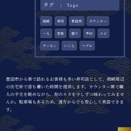
タグ
Tags
岡崎
寿司
豊田市
カウンター
一人
家族
握り
予約
エビ
サーモン
いくら
マグロ
豊田市から車で訪れるお客様も多い寿司店として、岡崎周辺
の住宅街で落ち着いた時間を提供します。カウンター席で職
人の手元を眺めながら、旬のネタを少しずつ味わってみませ
んか。駐車場もあるため、遠方からでも安心して来店できま
す。
お問い合わせはこちら