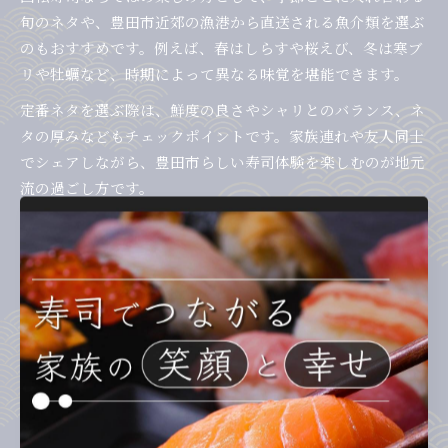
旬のネタや、豊田市近郊の漁港から直送される魚介類を選ぶ
のもおすすめです。例えば、春はしらすや桜えび、冬は寒ブ
リや牡蠣など、時期によって異なる味覚を堪能できます。
定番ネタを選ぶ際は、鮮度の良さやシャリとのバランス、ネ
タの厚みなどもチェックポイントです。家族連れや友人同士
でシェアしながら、豊田市らしい寿司体験を楽しむのが地元
流の過ごし方です。
回転寿司で女性支持率が高いネタを徹底紹介
回転寿司で女性から特に支持されているネタには、サーモ
ン、えびアボカド、海鮮サラダ、炙り系寿司などが挙げられ
ます。これらはヘルシー志向やコラーゲンを意識した選択が
多いこと、見た目の華やかさや口当たりの良さも支持の理由
です。
豊田市の店舗では、女性客向けに一口サイズのロール寿司
や、野菜と魚介を組み合わせた創作ネタが充実しています。