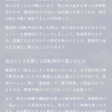
豊田市女性が選ぶ回転寿司の楽しみ方ポイント
末には多くの人で賑わいます。特に旬の食材を使った季節限
回転寿司で豊田市らしさを満喫する方法
定ネタや、豊田市ならではの一品料理も充実しており、地元
の味を手軽に堪能できるのが特徴です。
回転寿司で地元らしさを味わう注文のコツ
豊田市の回転寿司で試したいネタ選び術
豊田市で回転寿司を楽しむ際は、地元食材の表示やおすすめ
メニューを積極的にチェックしましょう。地域限定のネタ
回転寿司で感じる豊田市グルメの魅力発見
や、店舗ごとのオリジナル寿司を味わうことで、豊田市の食
地元人気ランキングで選ぶ回転寿司の楽しみ方
文化を身近に感じることができます。
豊田市らしい回転寿司体験のための工夫ポイン
ト
地元らしさを感じる回転寿司の選び方とは
豊田市を彩る回転寿司の魅力的なネタ紹介
豊田市で「地元らしさ」を味わいたいなら、まず地元産の魚
豊田市で注目の創作回転寿司ネタ特集
や野菜を使ったネタが豊富なお店を選ぶことが大切です。店
回転寿司で味わえる豊田市のご当地ネタ
頭やメニュー表に「豊田産」や「愛知県産」と明記されてい
地元食材を使った回転寿司ネタの楽しみ方
るネタは、鮮度や味わいにこだわっている証拠です。
豊田市回転寿司おすすめネタの選び方ガイド
また、地元の味噌や調味料を使った創作寿司や、季節限定の
評判の高い回転寿司ネタを厳選して紹介
一品メニューも見逃せません。例えば、八丁味噌を使ったネ
マナーも学べる豊田市流回転寿司ガイド
タや、地元野菜の天ぷら寿司などは豊田市ならではの味覚体