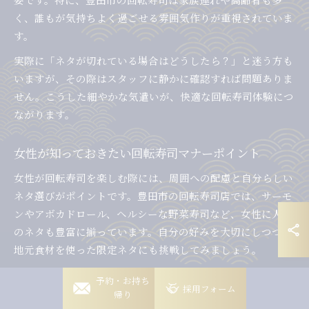
く、誰もが気持ちよく過ごせる雰囲気作りが重視されていま
す。
実際に「ネタが切れている場合はどうしたら？」と迷う方も
いますが、その際はスタッフに静かに確認すれば問題ありま
せん。こうした細やかな気遣いが、快適な回転寿司体験につ
ながります。
女性が知っておきたい回転寿司マナーポイント
女性が回転寿司を楽しむ際には、周囲への配慮と自分らしい
ネタ選びがポイントです。豊田市の回転寿司店では、サーモ
ンやアボカドロール、ヘルシーな野菜寿司など、女性に人気
のネタも豊富に揃っています。自分の好みを大切にしつつ、
地元食材を使った限定ネタにも挑戦してみましょう。
また、ランチタイムや女性同士での利用が多い豊田市では、
岡崎稲熊店
予約・お持ち
採用フォーム
長居しすぎず適度な時間で席を譲る心遣いも大切です。食べ
帰り
岡崎竜美丘店