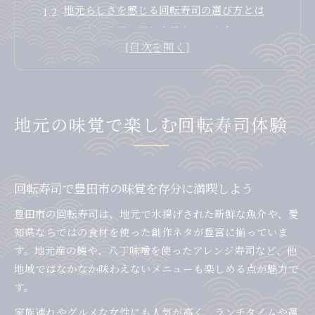
地元らしさを感じる回転寿司の選び方とは
豊田市で注目の回転寿司ネタに出会うコツ
人気の回転寿司ランキングから地元の魅力発見
豊田市ならではの回転寿司体験で特別な時間を
こだわり派に届けたい豊田市の回転寿司事情
回転寿司のこだわりネタが豊田市で話題に
地元の味覚で楽しむ回転寿司体験
豊田市で選ぶべき回転寿司の特徴をチェック
回転寿司のおすすめポイントを地元目線で解説
ランキング上位の回転寿司店が支持される理由
回転寿司で豊田市の味覚を存分に満喫しよう
地元グルメ通が注目する回転寿司事情とは
豊田市の回転寿司は、地元で水揚げされた新鮮な魚介や、愛
女性が選ぶ豊田市の人気回転寿司ネタ特集
知県ならではの食材を使った創作ネタが豊富に揃っていま
女性に人気の回転寿司ネタを豊田市で探す
す。地元産の鰻や、八丁味噌を使ったアレンジ寿司など、他
豊田市で愛される回転寿司の定番ネタとは
地域ではなかなか味わえないメニューも楽しめる点が魅力で
回転寿司で女性支持率が高いネタを徹底紹介
す。
豊田市のおすすめ回転寿司ネタ最新ランキング
家族連れやグルメな女性にも人気が高く、ランチタイムや週