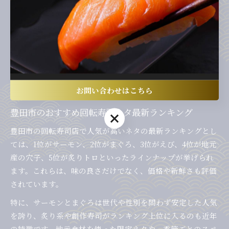
例えば、カニカマときゅうり、サーモンとクリームチーズの
組み合わせなど、バラエティ豊かなメニューが楽しめます。
選び方のポイントは、カロリーやアレルギー表示を確認しつ
つ、旬の食材を使った限定メニューにも目を向けることで
す。失敗例として、人気ネタが品切れの場合もあるので、来
店時間や混雑状況を考慮して早めの注文がおすすめです。
お問い合わせはこちら
豊田市のおすすめ回転寿司ネタ最新ランキング
お問い合わせはこちら
豊田市の回転寿司店で人気が高いネタの最新ランキングとし
ては、1位がサーモン、2位がまぐろ、3位がえび、4位が地元
産の穴子、5位が炙りトロといったラインナップが挙げられ
ます。これらは、味の良さだけでなく、価格や新鮮さも評価
されています。
特に、サーモンとまぐろは世代や性別を問わず安定した人気
を誇り、炙り系や創作寿司がランキング上位に入るのも近年
の特徴です。地元食材を使った限定ネタや、季節ごとのスペ