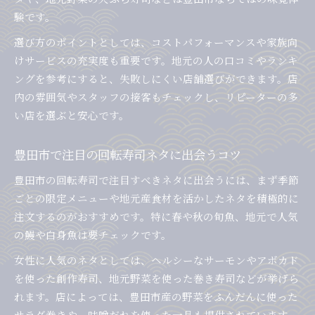
回転寿司で守りたい豊田市の基本マナー
験です。
注文時に気を付けたいマナーを回転寿司で
選び方のポイントとしては、コストパフォーマンスや家族向
女性が知っておきたい回転寿司マナーポイント
けサービスの充実度も重要です。地元の人の口コミやランキ
豊田市回転寿司で快適に過ごすための注意点
ングを参考にすると、失敗しにくい店舗選びができます。店
回転寿司初心者も安心の豊田市マナーガイド
内の雰囲気やスタッフの接客もチェックし、リピーターの多
い店を選ぶと安心です。
豊田市で注目の回転寿司ネタに出会うコツ
豊田市の回転寿司で注目すべきネタに出会うには、まず季節
ごとの限定メニューや地元産食材を活かしたネタを積極的に
注文するのがおすすめです。特に春や秋の旬魚、地元で人気
の鰻や白身魚は要チェックです。
女性に人気のネタとしては、ヘルシーなサーモンやアボカド
を使った創作寿司、地元野菜を使った巻き寿司などが挙げら
れます。店によっては、豊田市産の野菜をふんだんに使った
サラダ巻きや、味噌だれを使った一品も提供されています。