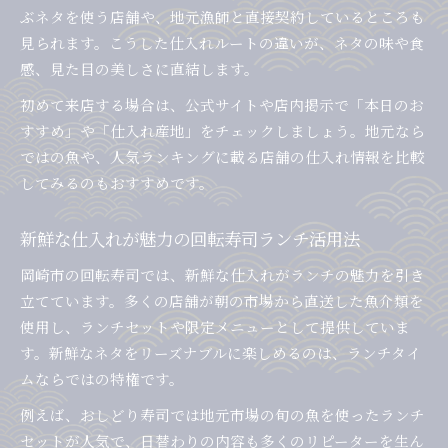
ぶネタを使う店舗や、地元漁師と直接契約しているところも
見られます。こうした仕入れルートの違いが、ネタの味や食
感、見た目の美しさに直結します。
初めて来店する場合は、公式サイトや店内掲示で「本日のお
すすめ」や「仕入れ産地」をチェックしましょう。地元なら
ではの魚や、人気ランキングに載る店舗の仕入れ情報を比較
してみるのもおすすめです。
新鮮な仕入れが魅力の回転寿司ランチ活用法
岡崎市の回転寿司では、新鮮な仕入れがランチの魅力を引き
立てています。多くの店舗が朝の市場から直送した魚介類を
使用し、ランチセットや限定メニューとして提供していま
す。新鮮なネタをリーズナブルに楽しめるのは、ランチタイ
ムならではの特権です。
例えば、おしどり寿司では地元市場の旬の魚を使ったランチ
セットが人気で、日替わりの内容も多くのリピーターを生ん