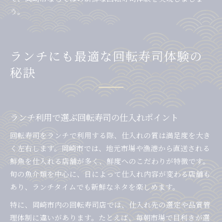
う。
ランチにも最適な回転寿司体験の
秘訣
ランチ利用で選ぶ回転寿司の仕入れポイント
回転寿司をランチで利用する際、仕入れの質は満足度を大き
く左右します。岡崎市では、地元市場や漁港から直送される
鮮魚を仕入れる店舗が多く、鮮度へのこだわりが特徴です。
旬の魚介類を中心に、日によって仕入れ内容が変わる店舗も
あり、ランチタイムでも新鮮なネタを楽しめます。
特に、岡崎市内の回転寿司店では、仕入れ先の選定や品質管
理体制に違いがあります。たとえば、毎朝市場で目利きが選