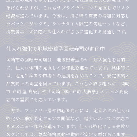
挙げられますが、これもサプライチェーンの見直しでリスク
軽減が進んでいます。今後は、持ち帰り需要の増加に対応し
たパッケージングや、ランチタイム限定の旬魚セットなど、
消費者ニーズに応える仕入れがさらに進化する見通しです。
仕入れ強化で地域密着型回転寿司が進化中
岡崎市の回転寿司店は、地域密着型のサービス強化を目的
に、仕入れ体制の見直しと多様化を進めています。具体的に
は、地元生産者や市場との連携を深めることで、安定供給と
品質向上の両立を図っています。こうした取り組みが「岡崎
市 寿司 屋 高級」や「岡崎 回転 寿司 大漁亭」といった高級
志向の需要にも応えています。
一方で、ファミリー層や初心者向けには、定番ネタの仕入れ
強化や、季節限定フェアの開催など、幅広いニーズに対応で
きるメニュー作りが進んでいます。仕入れ強化による失敗リ
スクとしては、急な価格変動や供給不安定が挙げられます