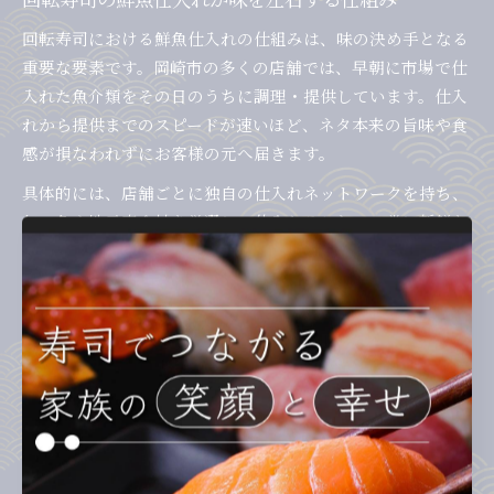
回転寿司における鮮魚仕入れの仕組みは、味の決め手となる
重要な要素です。岡崎市の多くの店舗では、早朝に市場で仕
入れた魚介類をその日のうちに調理・提供しています。仕入
れから提供までのスピードが速いほど、ネタ本来の旨味や食
感が損なわれずにお客様の元へ届きます。
具体的には、店舗ごとに独自の仕入れネットワークを持ち、
旬の魚や地元産食材を厳選して仕入れることで、常に新鮮な
メニューを提供しています。また、鮮度を保つための冷蔵・
保管技術や、スタッフによる目利きも味の安定につながって
います。店舗によっては、仕入れ状況に応じて日替わりメニ
ューや限定ネタを用意し、リピーターの期待に応えていま
す。
鮮度に敏感な回転寿司ファンの選定基準
鮮度にこだわる回転寿司ファンは、店舗選びの際にいくつか