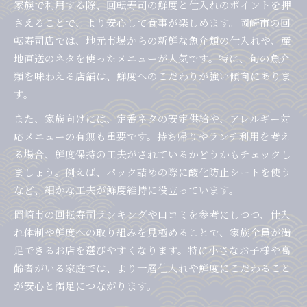
家族で利用する際、回転寿司の鮮度と仕入れのポイントを押
さえることで、より安心して食事が楽しめます。岡崎市の回
転寿司店では、地元市場からの新鮮な魚介類の仕入れや、産
地直送のネタを使ったメニューが人気です。特に、旬の魚介
類を味わえる店舗は、鮮度へのこだわりが強い傾向にありま
す。
また、家族向けには、定番ネタの安定供給や、アレルギー対
応メニューの有無も重要です。持ち帰りやランチ利用を考え
る場合、鮮度保持の工夫がされているかどうかもチェックし
ましょう。例えば、パック詰めの際に酸化防止シートを使う
など、細かな工夫が鮮度維持に役立っています。
岡崎市の回転寿司ランキングや口コミを参考にしつつ、仕入
れ体制や鮮度への取り組みを見極めることで、家族全員が満
足できるお店を選びやすくなります。特に小さなお子様や高
齢者がいる家庭では、より一層仕入れや鮮度にこだわること
が安心と満足につながります。