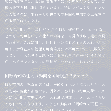
格に温度管理し、店舗到着後すぐに下処理を行うことで、鮮
度の低下を最小限に抑えています。特にマグロやサーモンな
ど人気ネタは、納品から提供までの時間を短縮する工程管理
が徹底されています。
さらに、地元の「おしどり 寿司 岡崎 稲熊 店 メニュー」な
どでも、旬魚を中心に仕入れ内容を日々見直す取り組みが見
られます。これに加え、回転レーンに並ぶネタの入れ替え頻
度や、余剰在庫の管理も鮮度維持には不可欠です。失敗例と
しては、仕入れ量の見誤りによる廃棄リスクが挙げられます
が、ベテランスタッフの経験がこれをカバーしています。
回転寿司の仕入れ動向を岡崎視点でチェック
岡崎市内の回転寿司店では、季節やイベントに合わせた仕入
れ動向の変化が顕著です。例えば、春や秋の旬魚入荷シーズ
ンには、地元市場からの仕入れ量が増加し、メニューにも反
映されやすくなります。こうした動向は「岡崎市 寿司屋 お
すすめ」などの検索でも注目されています。