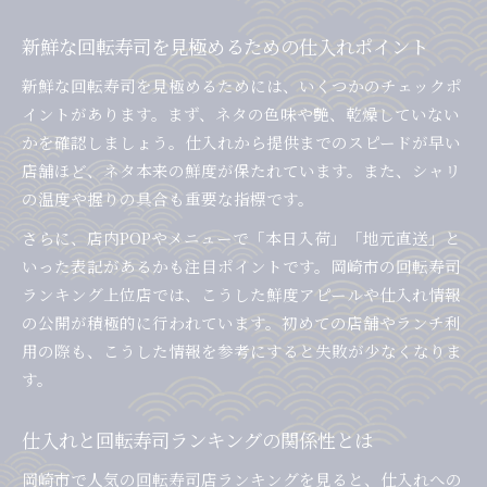
新鮮な回転寿司を見極めるための仕入れポイント
新鮮な回転寿司を見極めるためには、いくつかのチェックポ
イントがあります。まず、ネタの色味や艶、乾燥していない
かを確認しましょう。仕入れから提供までのスピードが早い
店舗ほど、ネタ本来の鮮度が保たれています。また、シャリ
の温度や握りの具合も重要な指標です。
さらに、店内POPやメニューで「本日入荷」「地元直送」と
いった表記があるかも注目ポイントです。岡崎市の回転寿司
ランキング上位店では、こうした鮮度アピールや仕入れ情報
の公開が積極的に行われています。初めての店舗やランチ利
用の際も、こうした情報を参考にすると失敗が少なくなりま
す。
仕入れと回転寿司ランキングの関係性とは
岡崎市で人気の回転寿司店ランキングを見ると、仕入れへの