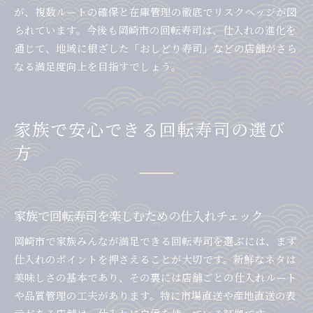
が、複数ルートの確保と在庫管理の徹底でリスクヘッジが図
られています。今後も岡崎市の回転寿司は、仕入れの進化を
通じて、地域に根ざした「おしどり寿司」などの店舗がさら
なる満足度向上を目指すでしょう。
家族で安心できる回転寿司の選び
方
家族で回転寿司を楽しむための仕入れチェック
岡崎市で家族みんなが満足できる回転寿司を選ぶには、まず
仕入れのポイントを押さえることが大切です。新鮮なネタは
美味しさの基本であり、その裏には店舗ごとの仕入れルート
や品質管理の工夫があります。特に市場直送や産地直送の表