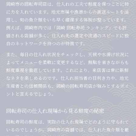
岡崎市の回転寿司店は、仕入れの工夫で鮮度を保つことに特
に力を入れています。地元市場や漁港からの直送ルートを活
用し、旬の魚介類をいち早く確保する体制が整っています。
例えば、岡崎市内では「岡崎 回転寿司 ランキング」でも評
価される店舗が多く、仕入れ先の選定や流通のスピードに独
自のネットワークを持つのが特徴です。
また、毎日の仕入れ状況をチェックし、天候や水揚げ状況に
よってメニューを柔軟に変更するなど、無駄を省きながらも
鮮度重視を徹底しています。これにより、来店客は常に新鮮
なネタを楽しめるのです。仕入れ担当者の目利き力や、地元
生産者との信頼関係も、岡崎の回転寿司店が強みとするポイ
ントと言えるでしょう。
回転寿司の仕入れ現場から見る鮮度の秘密
回転寿司の鮮度は、実際の仕入れ現場でどのように守られて
いるのでしょうか。岡崎市の店舗では、仕入れた魚介類を厳