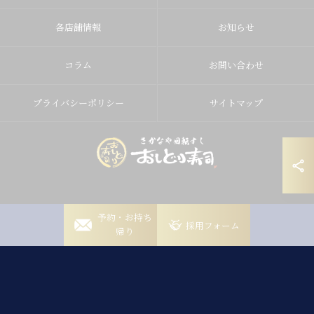
各店舗情報
お知らせ
コラム
お問い合わせ
プライバシーポリシー
サイトマップ
岡崎稲熊店
予約・お持ち
© 2026 愛知県岡崎の寿司ならおしどり寿司 ALL RIGHTS RESERVED.
採用フォーム
帰り
岡崎竜美丘店
豊田山之手店
豊田梅坪店