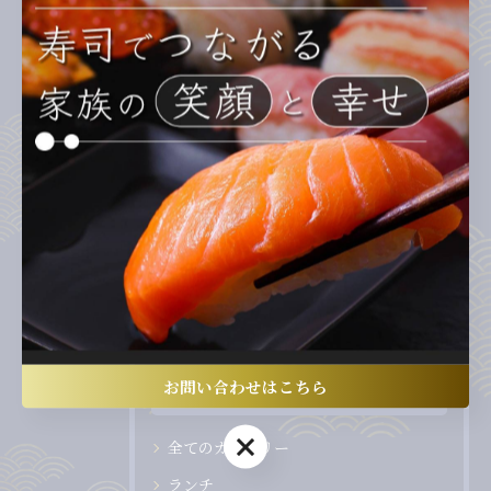
コスト削減の徹底ガイド
2026/02/22
回転寿司のネタを愛知県岡崎市で満喫す
るこだわり体験ガイド
2026/02/21
1
...
12
13
14
...
17
お問い合わせはこちら
カテゴリー
Categories
お問い合わせはこちら
全てのカテゴリー
ランチ