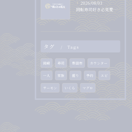
2026/08/03
回転寿司好き必見愛知県岡崎市で味とコスパを両立する店選びのコツ
タグ
Tags
岡崎
寿司
豊田市
カウンター
一人
家族
握り
予約
エビ
サーモン
いくら
マグロ