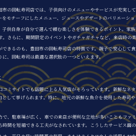
新鮮さが自慢の豊田市回転寿司特集
田市の回転寿司店では、子供向けのメニューやサービスが充実し
回転寿司のネタの鮮度を見極めるポイント
ーをモチーフにしたメニュー、ジュースやデザートのバリエーショ
豊田市回転寿司で新鮮ネタを堪能しよう
、子供自身が自分で選んで頼む楽しさを体験できるポイント。家族
満足度が高い回転寿司の選定ポイント
す。さらに、期間限定のイベントやガチャガチャなど、来店時の
満足度重視の回転寿司選びの秘訣を解説
ができるのも、豊田市の回転寿司店の特徴です。親子で安心して食
回転寿司の満足度を高める選定基準とは
りに、回転寿司は最適な選択肢の一つといえます。
豊田市で満足度の高い回転寿司の特徴
家族が喜ぶ回転寿司選定のチェックポイント
は
回転寿司選びで外せないポイントを紹介
口コミサイトでも話題に上る人気店がそろっています。新鮮なネタ
ランチやディナーで輝く回転寿司の魅力
由として挙げられます。特に、地元の新鮮な魚介を使用した寿司や
ランチやディナーで味わう回転寿司の楽しみ方
回転寿司が人気のランチタイムの活用法
力で、駐車場が広く、車での来店が便利な立地が多いこともファ
ディナーにも最適な回転寿司の魅力とは
ち時間を短縮できる工夫がなされています。こうしたサービス面
豊田市回転寿司のランチ・ディナー事情