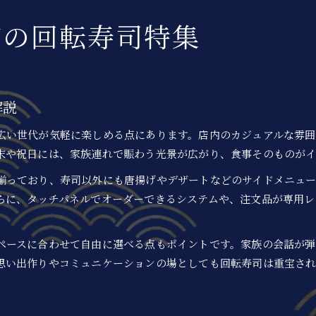
人気回転寿司を豊田市で満喫する秘訣
市の回転寿司特集
回転寿司を豊田市で楽しむコツとポイント
豊田市で人気回転寿司を選ぶ最新トレンド
回転寿司満喫のための店舗選びの極意
豊田市で外さない回転寿司の楽しみ方
解説
人気を支える豊田市回転寿司の魅力解説
広い世代が気軽に楽しめる点にあります。店内のカジュアルな雰
豊田市回転寿司ランキングの選び方
末や祝日には、家族連れで賑わう光景が広がり、食事そのものが
回転寿司ランキングの活用法と選び方
豊田市で注目の回転寿司ランキング事情
揃っており、寿司以外にも唐揚げやデザートなどのサイドメニュ
らに、タッチパネルでオーダーできるシステムや、注文品が専用レ
家族で選ぶ回転寿司ランキングのポイント
豊田市おすすめ回転寿司の評価基準解説
ペースに合わせて自由に選べる点もポイントです。家族の会話が
回転寿司ランキングで失敗しない秘訣
思い出作りやコミュニケーションの場としても回転寿司は重宝され
新鮮ネタが魅力の豊田市回転寿司事情
豊田市回転寿司の新鮮ネタを味わう方法
回転寿司で楽しむ旬のネタ選びのコツ