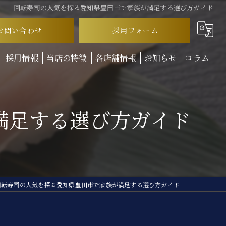
回転寿司の人気を探る愛知県豊田市で家族が満足する選び方ガイド
お問い合わせ
採用フォーム
採用情報
当店の特徴
各店舗情報
お知らせ
コラム
ランチ
満足する選び方ガイド
ディナー
テイクアウト
お子様連れ
回転寿司
回転寿司の人気を探る愛知県豊田市で家族が満足する選び方ガイド