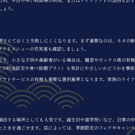
ため、平日や早い時間帯の利用、またはテイクアウトの活用もおす
家族で楽しむ回転寿司の食事シーン提案
しょう。
押さえておくと失敗しにくくなります。まず重要なのは、ネタの
サイドメニューの充実度も確認しましょう。
です。小さな子供や高齢者がいる場合は、個室やボックス席の有
との料金設定や食べ放題プラン）も家計にやさしいかどうかを事前
アウトサービスの有無も重要な選択基準となります。家族のライフ
お問い合わせはこちら
お問い合わせはこちら
演出する場所としても人気です。誕生日や進学祝いなど、日常の
とときを過ごせます。店によっては、季節限定のフェアやキャン