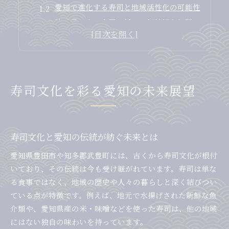
愛知で進化する寿司と地域活性化の可能性
地元愛が育む寿司の新しい価値観を解説
寿司の未来像と愛知独自の食材活用法
寿司と地域社会の未来を考えるきっかけ
知多郡武豊町で味わう寿司体験の真髄
武豊町ならではの寿司体験の魅力を紹介
寿司文化を彩る愛知の未来展望
地元で味わう寿司の本質と鮮度の秘密
寿司好き必見の武豊町ならではの楽しさ
武豊町の寿司文化が光る体験のポイント
寿司文化と愛知の伝統が紡ぐ未来とは
寿司体験で感じる武豊町の温かさと伝統
愛知県豊田市や知多郡武豊町には、古くから寿司文化が根付
伝統と革新が交差する豊田市の寿司事情
いており、その伝統は今も受け継がれています。寿司は単な
豊田市で楽しむ伝統寿司と新たな挑戦
る食事ではなく、地域の歴史や人々の暮らしと深く結びつい
寿司職人が生み出す豊田市の革新スタイル
ている点が特徴です。例えば、地元で水揚げされた新鮮な魚
伝統を守りつつ進化する寿司店の魅力
介類や、愛知県産の米・味噌などを使った寿司は、他の地域
にはない独自の味わいを持っています。
豊田市の寿司にみる地元食材の活用術