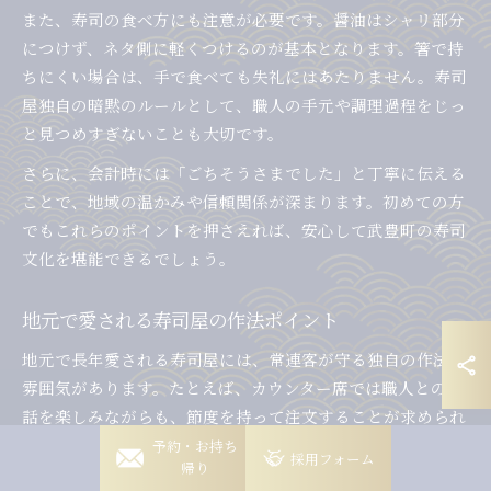
また、寿司の食べ方にも注意が必要です。醤油はシャリ部分
につけず、ネタ側に軽くつけるのが基本となります。箸で持
ちにくい場合は、手で食べても失礼にはあたりません。寿司
屋独自の暗黙のルールとして、職人の手元や調理過程をじっ
と見つめすぎないことも大切です。
さらに、会計時には「ごちそうさまでした」と丁寧に伝える
ことで、地域の温かみや信頼関係が深まります。初めての方
でもこれらのポイントを押さえれば、安心して武豊町の寿司
文化を堪能できるでしょう。
地元で愛される寿司屋の作法ポイント
地元で長年愛される寿司屋には、常連客が守る独自の作法や
雰囲気があります。たとえば、カウンター席では職人との会
話を楽しみながらも、節度を持って注文することが求められ
ます。注文は一度にまとめて伝えると、職人の手際も良くな
岡崎稲熊店
予約・お持ち
採用フォーム
帰り
り、他のお客様への配慮にもつながります。
岡崎竜美丘店