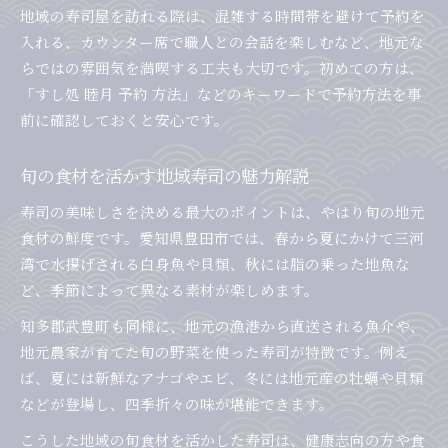
地域の寿司屋を訪れる際は、混雑する時間帯を避けて予約を
入れる、カウンター席で職人との会話を楽しむなど、地元な
らではの雰囲気を満喫する工夫も大切です。初めての方は、
「すし処 睦月 予約 方法」などのキーワードで予約方法を事
前に確認しておくと安心です。
旬の食材を活かす地域寿司の魅力解説
寿司の美味しさを決める最大のポイントは、やはり旬の地元
食材の鮮度です。愛知県豊田市では、春から夏にかけて三河
湾で水揚げされる白身魚や貝類、秋には脂の乗った地魚な
ど、季節によって異なる素材が楽しめます。
知多郡武豊町も同様に、地元の漁港から直送される魚介や、
地元農家が育てた旬の野菜を使った寿司が特徴です。例え
ば、夏には新鮮なアナゴやエビ、冬には地元産の牡蠣や貝類
などが登場し、四季折々の味が堪能できます。
こうした地域の旬食材を活かした寿司は、健康志向の方や食