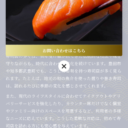
寿司職人の挑戦は、寿司文化の未来を担ううえで欠かせませ
ん。新しい味や見た目に戸惑う方もいるかもしれませんが、
一度体験してみることで、寿司の奥深さや職人の熱意を実感
できるはずです。
伝統を守りつつ進化する寿司店の魅力
お問い合わせはこちら
寿司店の多くは、長年受け継がれてきた伝統的な技法や味を
守りながらも、時代に合わせて進化を続けています。豊田市
お問い合わせはこちら
や知多郡武豊町でも、こうした姿勢を持つ寿司店が多く見ら
れます。たとえば、地元の旬の魚介を使った握りや巻き寿司
は、訪れるたびに季節の変化を感じさせてくれます。
また、現代のライフスタイルに合わせてテイクアウトやデリ
バリーサービスを強化したり、カウンター席だけでなく個室
やファミリー向けのスペースを用意するなど、利用者の多様
なニーズに応えています。こうした柔軟な対応は、初めて寿
司店を訪れる方にも安心感を与えています。