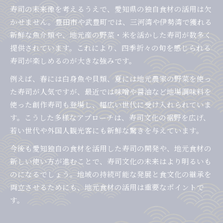
寿司の未来像を考えるうえで、愛知県の独自食材の活用は欠
かせません。豊田市や武豊町では、三河湾や伊勢湾で獲れる
新鮮な魚介類や、地元産の野菜・米を活かした寿司が数多く
提供されています。これにより、四季折々の旬を感じられる
寿司が楽しめるのが大きな強みです。
例えば、春には白身魚や貝類、夏には地元農家の野菜を使っ
た寿司が人気ですが、最近では味噌や醤油など地場調味料を
使った創作寿司も登場し、幅広い世代に受け入れられていま
す。こうした多様なアプローチは、寿司文化の裾野を広げ、
若い世代や外国人観光客にも新鮮な驚きを与えています。
今後も愛知独自の食材を活用した寿司の開発や、地元食材の
新しい使い方が進むことで、寿司文化の未来はより明るいも
のになるでしょう。地域の持続可能な発展と食文化の継承を
両立させるためにも、地元食材の活用は重要なポイントで
す。