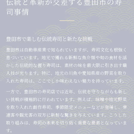
伝統と革新が交差する豊田市の寿
司事情
豊田市で楽しむ伝統寿司と新たな挑戦
豊田市は自動車産業で知られていますが、寿司文化も根強く
息づいています。地元で獲れる新鮮な魚介類や旬の食材を活
かした伝統的な握り寿司は、素材の味を最大限に引き出す職
人技が光ります。特に、地元の川魚や愛知県産の野菜を取り
入れた寿司は、ここでしか味わえない魅力を持っています。
一方で、豊田市の寿司店では近年、伝統を守りながらも新し
い挑戦が積極的に行われています。例えば、味噌や地元野菜
を取り入れた創作寿司、季節限定メニューなどが登場し、常
連客や観光客の双方に新鮮な驚きを与えています。こうした
取り組みは、寿司の未来を切り拓く重要な要素となっていま
す。