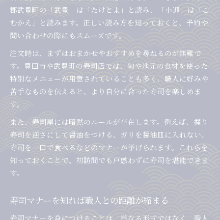
郡武豊町の「武豊」は「たけとよ」と読み、「小迎」は「こ
むかえ」と読みます。正しい読み方を知っておくと、予約や
問い合わせの際にもスムーズです。
注文時は、まずはおまかせやおすすめを尋ねるのが無難で
す。豊田市や武豊町の寿司店では、旬や地元の食材を使った
特別なメニューが用意されていることも多く、職人に好みや
苦手なものを伝えると、より自分に合った寿司を楽しめま
す。
また、寿司屋には暗黙のルールが存在します。例えば、握り
寿司を逆さにして醤油をつける、ガリを醤油皿に入れない、
寿司を一口で食べるなどのマナーが挙げられます。これらを
知っておくことで、初訪問でも戸惑わずに寿司を堪能できま
す。
寿司マナーを知れば職人との距離が縮まる
寿司マナーを身につけることは、単なる形式ではなく、職人