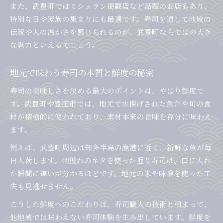
また、武豊町ではミシュラン掲載店など話題のお店もあり、
特別な日や家族の集まりにも最適です。寿司を通して地域の
伝統や人の温かさを感じられるのが、武豊町ならではの大き
な魅力といえるでしょう。
地元で味わう寿司の本質と鮮度の秘密
寿司の美味しさを決める最大のポイントは、やはり鮮度で
す。武豊町や豊田市では、地元で水揚げされた魚介や旬の食
材が積極的に使われており、素材本来の旨味を存分に味わえ
ます。
例えば、武豊町周辺は知多半島の漁港に近く、新鮮な魚が毎
日入荷します。朝獲れのネタを使った握り寿司は、口に入れ
た瞬間に違いが分かるほどです。地元の米や味噌を使った工
夫も見逃せません。
こうした鮮度へのこだわりは、寿司職人の技術と相まって、
他地域では味わえない寿司体験を生み出しています。鮮度を