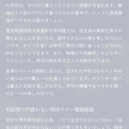
た寿司は、手で口に運ぶことでより一体感が生まれます。醤
油はネタ部分だけに少量つけるのが基本で、シャリに直接醤
油をつけるのは避けましょう。
愛知県豊田市や武豊町の寿司屋では、地元産の新鮮な魚介が
使われることが多いため、素材そのものの味を楽しむのがコ
ツです。ガリ（生姜）は寿司と寿司の間に食べることで口の
中をリセットできます。また、味噌汁や茶碗蒸しなどのサイ
ドメニューも、寿司の味を引き立てる役割があります。
食事のペースは周囲に合わせ、出された寿司はなるべく早め
に食べるのが職人への礼儀とされています。カウンター席で
は職人と会話を楽しみながら、寿司の順番やおすすめを聞く
のも一つの楽しみ方です。
初訪問で戸惑わない寿司マナー徹底解説
初めて寿司屋を訪れる際、「どう注文すればいいのか」「地
名の読み方が分からない」と戸惑う方も多いでしょう。知多