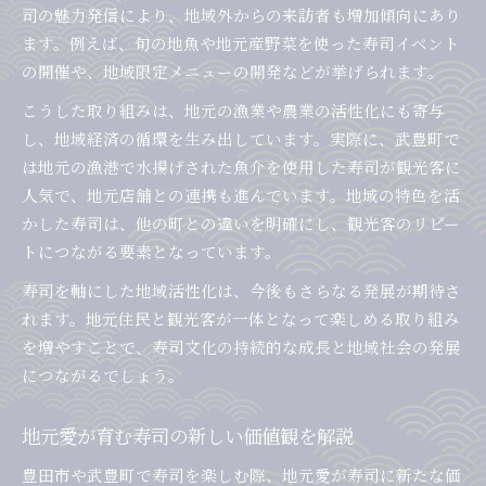
司の魅力発信により、地域外からの来訪者も増加傾向にあり
地元で愛される寿司屋の作法ポイント
ます。例えば、旬の地魚や地元産野菜を使った寿司イベント
寿司屋で失敗しないための注意点紹介
の開催や、地域限定メニューの開発などが挙げられます。
武豊町流・寿司を美味しく味わう作法
こうした取り組みは、地元の漁業や農業の活性化にも寄与
寿司屋訪問前に知りたいマナーの基本
し、地域経済の循環を生み出しています。実際に、武豊町で
は地元の漁港で水揚げされた魚介を使用した寿司が観光客に
人気で、地元店舗との連携も進んでいます。地域の特色を活
かした寿司は、他の町との違いを明確にし、観光客のリピー
トにつながる要素となっています。
寿司を軸にした地域活性化は、今後もさらなる発展が期待さ
れます。地元住民と観光客が一体となって楽しめる取り組み
を増やすことで、寿司文化の持続的な成長と地域社会の発展
につながるでしょう。
地元愛が育む寿司の新しい価値観を解説
豊田市や武豊町で寿司を楽しむ際、地元愛が寿司に新たな価