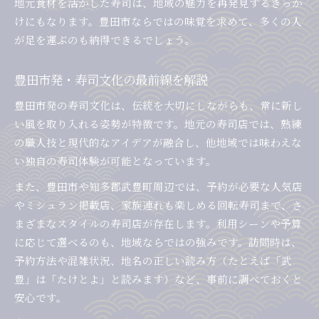
地元食材を活かした寿司は、地域の魅力を再発見するきっか
けにもなります。豊田市ならではの味覚を求めて、多くの人
が足を運ぶのも納得できるでしょう。
豊田市発・寿司文化の最前線を解説
豊田市発の寿司文化は、伝統を大切にしながらも、常に新し
い風を取り入れる姿勢が特徴です。地元の寿司店では、熟練
の職人技と現代的なアイデアが融合し、他地域では味わえな
い独自の寿司体験が可能となっています。
また、豊田市や知多郡武豊町周辺では、予約が必要な人気店
やミシュラン掲載店、家族連れも楽しめる回転寿司まで、さ
まざまなスタイルの寿司店が存在します。利用シーンや予算
に応じて選べるのも、地域ならではの強みです。訪問時は、
予約方法や混雑状況、地名の正しい読み方（たとえば「武
豊」は「たけとよ」と読みます）など、事前に調べておくと
安心です。