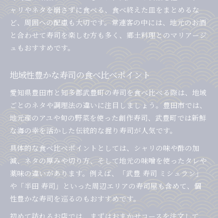
ャリやネタを崩さずに食べる、食べ終えた皿をまとめるな
ど、周囲への配慮も大切です。常連客の中には、地元のお酒
と合わせて寿司を楽しむ方も多く、郷土料理とのマリアージ
ュもおすすめです。
地域性豊かな寿司の食べ比べポイント
愛知県豊田市と知多郡武豊町の寿司を食べ比べる際は、地域
ごとのネタや調理法の違いに注目しましょう。豊田市では、
地元産のアユや旬の野菜を使った創作寿司、武豊町では新鮮
な海の幸を活かした伝統的な握り寿司が人気です。
具体的な食べ比べポイントとしては、シャリの味や酢の加
減、ネタの厚みや切り方、そして地元の味噌を使ったタレや
薬味の違いがあります。例えば、「武豊 寿司 ミシュラン」
や「半田 寿司」といった周辺エリアの寿司屋も含めて、個
性豊かな寿司を巡るのもおすすめです。
初めて訪れるお店では、まずはおまかせコースを注文して、