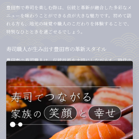
豊田市で寿司を楽しむ際は、伝統と革新が融合した多彩なメ
ニューを味わうことができる点が大きな魅力です。初めて訪
れる方も、地元の味覚や職人のこだわりを体験することで、
特別なひとときを過ごせるでしょう。
寿司職人が生み出す豊田市の革新スタイル
豊田市の寿司職人は、伝統技術を大切にしながらも、時代の
変化に合わせて新たな寿司スタイルを生み出しています。例
えば、地元で人気の創作寿司やユニークな盛り付けは、見た
目にも楽しく、幅広い世代から支持されています。
こうした革新スタイルの背景には、お客様のニーズや食の多
様化への柔軟な対応があります。ヘルシー志向の方には野菜
寿司や少量サイズの握り、家族連れには子ども向けのメニュ
ーを用意するなど、細かな配慮が感じられます。特に、地元
の味噌や旬の果物を使用した変わり種寿司は、話題性も高い
です。