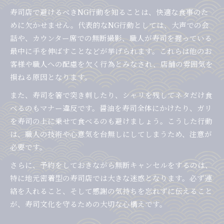
寿司店で避けるべきNG行動を知ることは、快適な食事のた
めに欠かせません。代表的なNG行動としては、大声での会
話や、カウンター席での無断撮影、職人が寿司を握っている
最中に手を伸ばすことなどが挙げられます。これらは他のお
客様や職人への配慮を欠く行為とみなされ、店舗の雰囲気を
損ねる原因となります。
また、寿司を箸で突き刺したり、シャリを残してネタだけ食
べるのもマナー違反です。醤油を寿司全体にかけたり、ガリ
を寿司の上に乗せて食べるのも避けましょう。こうした行動
は、職人の技術や心意気を台無しにしてしまうため、注意が
必要です。
さらに、予約をしておきながら無断キャンセルをするのは、
特に地元密着型の寿司店では大きな迷惑となります。必ず連
絡を入れること、そして感謝の気持ちを忘れずに伝えること
が、寿司文化を守るための大切な心構えです。