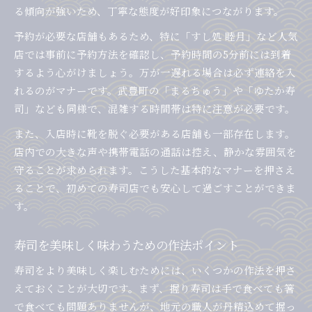
る傾向が強いため、丁寧な態度が好印象につながります。
予約が必要な店舗もあるため、特に「すし処 睦月」など人気
店では事前に予約方法を確認し、予約時間の5分前には到着
するよう心がけましょう。万が一遅れる場合は必ず連絡を入
れるのがマナーです。武豊町の「まるちゅう」や「ゆたか寿
司」なども同様で、混雑する時間帯は特に注意が必要です。
また、入店時に靴を脱ぐ必要がある店舗も一部存在します。
店内での大きな声や携帯電話の通話は控え、静かな雰囲気を
守ることが求められます。こうした基本的なマナーを押さえ
ることで、初めての寿司店でも安心して過ごすことができま
す。
寿司を美味しく味わうための作法ポイント
寿司をより美味しく楽しむためには、いくつかの作法を押さ
えておくことが大切です。まず、握り寿司は手で食べても箸
で食べても問題ありませんが、地元の職人が丹精込めて握っ