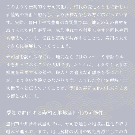
豊田市発・寿司文化の最前線を解説
このような伝統的な寿司文化は、時代の変化とともに新しい
初訪問でも安心できる寿司マナー入門
価値観や技術と融合し、より多様な楽しみ方が広がっていま
す。実際、豊田市や武豊町の寿司屋では、地元の旬の食材を
寿司屋で押さえたい入店時マナーの基本
取り入れた創作寿司や、家族連れでも利用しやすい回転寿司
寿司を美味しく味わうための作法ポイント
も増えています。伝統と革新が共存することで、寿司の未来
初訪問で戸惑わない寿司マナー徹底解説
はさらに発展していくでしょう。
寿司マナーを知れば職人との距離が縮まる
寿司屋を訪れる際には、地元ならではのマナーや暗黙のルー
寿司店でのNG行動とその理由を紹介
ルを知っておくことが大切です。たとえば、ネタやシャリの
地域の特色が光る寿司の楽しみ方とは
鮮度を重視する姿勢や、職人との適度な距離感を保つこと
地元ならではの寿司の楽しみ方を提案
が、より良い体験につながります。こうした文化を理解し、
旬の食材を活かす地域寿司の魅力解説
次世代へと伝えていくことが、愛知の寿司文化の未来を支え
寿司好きが語る地元流の味わい術
る鍵となります。
地域性豊かな寿司の食べ比べポイント
愛知で進化する寿司と地域活性化の可能性
寿司の個性が際立つ地域ごとの発見
武豊町で知っておきたい寿司屋作法
豊田市や知多郡武豊町では、寿司を通じた地域活性化の取り
組みが進んでいます。地元食材の活用や観光資源としての寿
武豊町の寿司屋で守るべき作法を解説