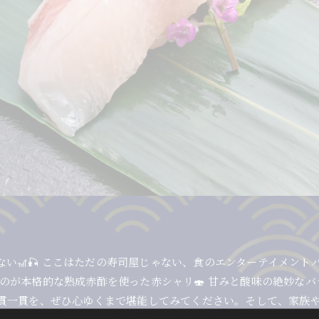
い🎢🎣 ここはただの寿司屋じゃない、食のエンターテイメン
しいのが本格的な熟成赤酢を使った赤シャリ🍣 甘みと酸味の絶妙
一貫一貫を、ぜひ心ゆくまで堪能してみてください。そして、家族