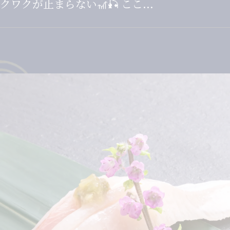
クが止まらない🎢🎣 ここ...