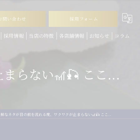
お問い合わせ
採用フォーム
採用情報
当店の特徴
各店舗情報
お知らせ
コラム
ランチ
ない🎢🎣 ここ...
ディナー
テイクアウト
お子様連れ
回転寿司
鮮なネタが目の前を流れる度、ワクワクが止まらない🎢🎣 ここ...