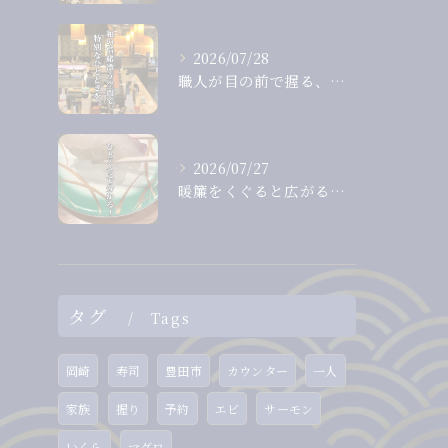
2026/07/28
職人が目の前で握る、息をのむほど美しいまぐろ。
2026/07/27
暖簾をくぐると広がる、落ち着いた和の空間。
タグ
Tags
岡崎
寿司
豊田市
カウンター
一人
家族
握り
予約
エビ
サーモン
いくら
マグロ