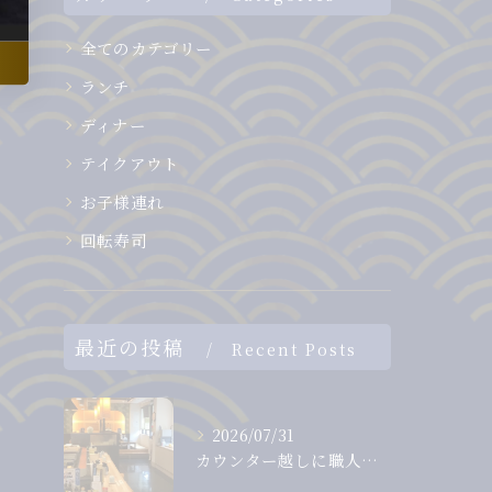
全てのカテゴリー
ランチ
ディナー
テイクアウト
お子様連れ
回転寿司
最近の投稿
Recent Posts
2026/07/31
カウンター越しに職人から直接受け取る、出来たて、握りたてのお...