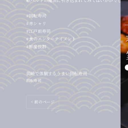
転ベルトの魔法に引き込まれてみてはいかがでしょうか？
#回転寿司
#赤シャリ
#江戸前寿司
#食のエンターテイメント
#鮮度抜群
岡崎で体験するうまい回転寿司
回転寿司
< 前のページ