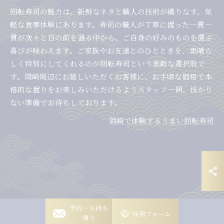
回転寿司の魅力は、新鮮なネタと職人の技術が織りなす、気
軽な食事体験にあります。寿司の職人が丁寧に握った一貫一
貫が次々と目の前を通る中から、ご自身の好みのものを選ぶ
喜びが味わえます。ご家族やお友達とのひとときを、素晴ら
しく特別にしてくれるのが回転寿司という素敵な選択肢で
す。岡崎周辺にお越しいただくお客様に、お手頃な価格で本
格的な握りをお楽しみいただけるようスタッフ一同、抜かり
ない準備でお待ちしております。
岡崎で体験するうまい回転寿司
岡崎稲熊店
予約・お持ち
採用フォーム
帰り