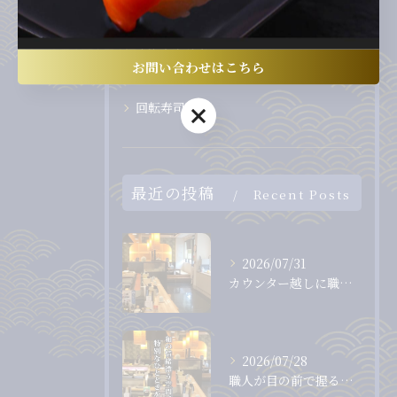
ディナー
テイクアウト
お問い合わせはこちら
お子様連れ
回転寿司
お問い合わせはこちら
最近の投稿
Recent Posts
2026/07/31
カウンター越しに職人から直接受け取る、出来たて、握りたてのお...
2026/07/28
職人が目の前で握る、息をのむほど美しいまぐろ。