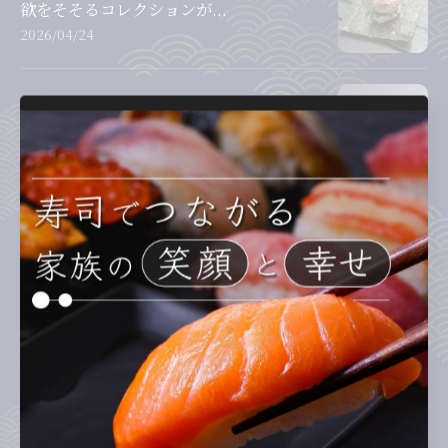
欲をそそるコレクションが...
2026/04/24
皆さん、特別な寿司体験を求めていませ
んか？そんなあなたにピッ...
2026/04/23
1
2
3
4
5
...
10
カテゴリー
Categories
全てのカテゴリー
ランチ