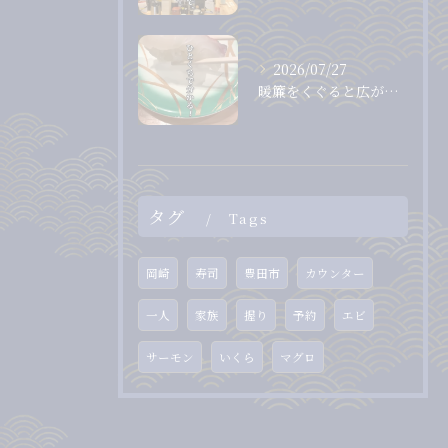
2026/07/27
暖簾をくぐると広がる、落ち着いた和の空間。
タグ
Tags
岡崎
寿司
豊田市
カウンター
一人
家族
握り
予約
エビ
サーモン
いくら
マグロ