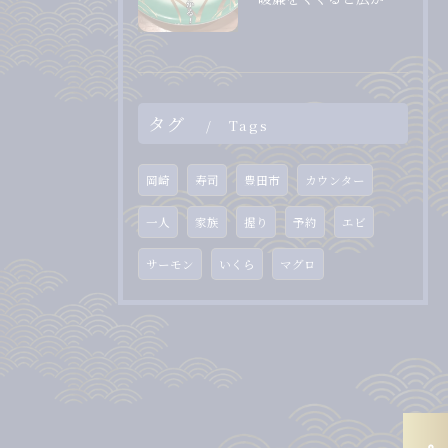
タグ
Tags
岡崎
寿司
豊田市
カウンター
一人
家族
握り
予約
エビ
サーモン
いくら
マグロ