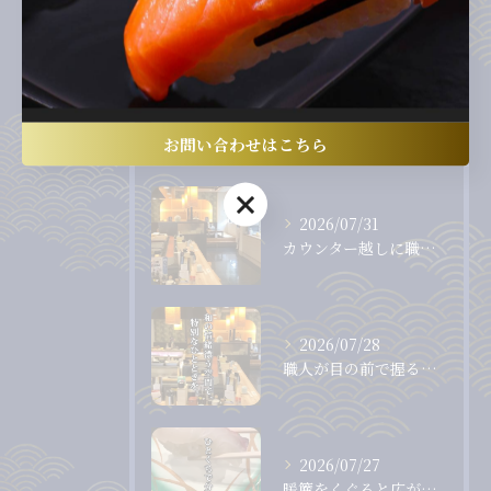
回転寿司
最近の投稿
Recent Posts
お問い合わせはこちら
お問い合わせはこちら
2026/07/31
カウンター越しに職人から直接受け取る、出来たて、握りたてのお...
2026/07/28
職人が目の前で握る、息をのむほど美しいまぐろ。
2026/07/27
暖簾をくぐると広がる、落ち着いた和の空間。