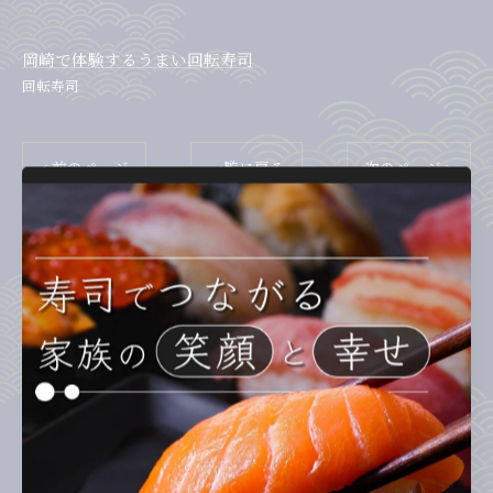
岡崎で体験するうまい回転寿司
回転寿司
< 前のページ
一覧に戻る
次のページ >
カテゴリー
Categories
全てのカテゴリー
ランチ
ディナー
テイクアウト
お子様連れ