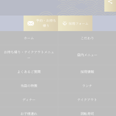
岡崎稲熊店
予約・お持ち
採用フォーム
帰り
岡崎竜美丘店
ホーム
こだわり
豊田山之手店
豊田梅坪店
お持ち帰り・テイクアウトメニュ
店内メニュー
ー
よくあるご質問
採用情報
当店の特徴
ランチ
ディナー
テイクアウト
お子様連れ
回転寿司