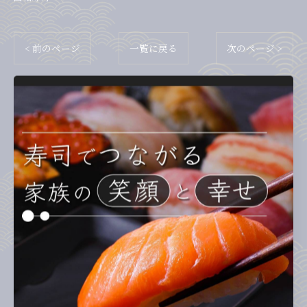
< 前のページ
一覧に戻る
次のページ >
カテゴリー
Categories
全てのカテゴリー
ランチ
ディナー
テイクアウト
お子様連れ
回転寿司