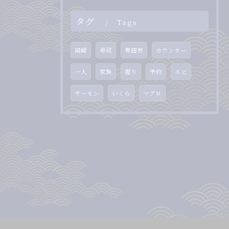
タグ
Tags
岡崎
寿司
豊田市
カウンター
一人
家族
握り
予約
エビ
サーモン
いくら
マグロ