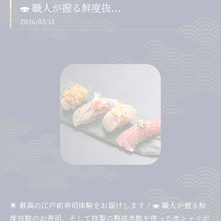
🍣 職人が握る鮮度抜...
2026/03/13
🌟 最高の江戸前寿司体験をお届けします！🍣 職人が握る鮮
度抜群のお寿司、そして特製の熟成赤酢を使った赤シャリが