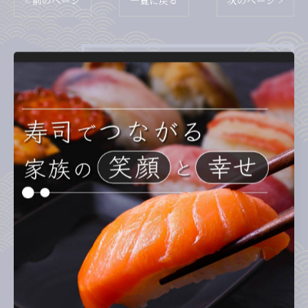
< 前のページ
一覧に戻る
次のページ >
カテゴリー
Categories
全てのカテゴリー
ランチ
ディナー
テイクアウト
お子様連れ
回転寿司
最近の投稿
Recent Posts