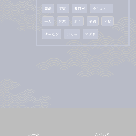
岡崎
寿司
豊田市
カウンター
一人
家族
握り
予約
エビ
サーモン
いくら
マグロ
ホーム
こだわり