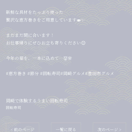
新鮮な具材をたっぷり使った
贅沢な恵方巻きをご用意しています🍣✨
まだまだ間に合います！
お仕事帰りにぜひお立ち寄りください😊
今年の福を、一本に込めて…👹🌸
#恵方巻き #節分 #回転寿司#岡崎グルメ#豊田市グルメ
岡崎で体験するうまい回転寿司
回転寿司
< 前のページ
一覧に戻る
次のページ >