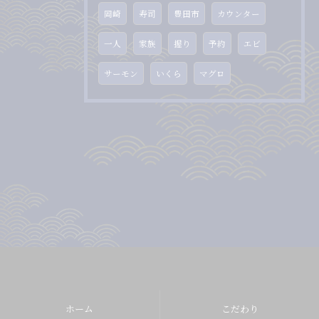
岡崎
寿司
豊田市
カウンター
一人
家族
握り
予約
エビ
サーモン
いくら
マグロ
ホーム
こだわり