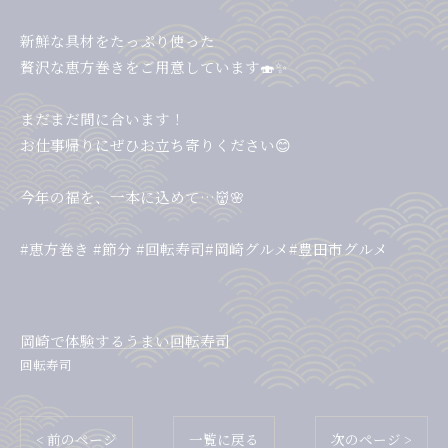
新鮮な具材をたっぷり使った
贅沢な恵方巻きをご用意しています🍣✨
まだまだ間に合います！
お仕事帰りにぜひお立ち寄りください😊
今年の福を、一本に込めて…👹🌸
#恵方巻き #節分 #回転寿司#岡崎グルメ#豊田市グルメ
岡崎で体験するうまい回転寿司
回転寿司
< 前のページ
一覧に戻る
次のページ >