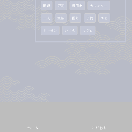
岡崎
寿司
豊田市
カウンター
一人
家族
握り
予約
エビ
サーモン
いくら
マグロ
ホーム
こだわり