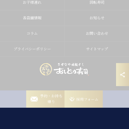
お子様連れ
回転寿司
各店舗情報
お知らせ
コラム
お問い合わせ
プライバシーポリシー
サイトマップ
岡崎稲熊店
予約・お持ち
© 2026 愛知県岡崎の寿司ならおしどり寿司 ALL RIGHTS RESERVED.
採用フォーム
帰り
岡崎竜美丘店
豊田山之手店