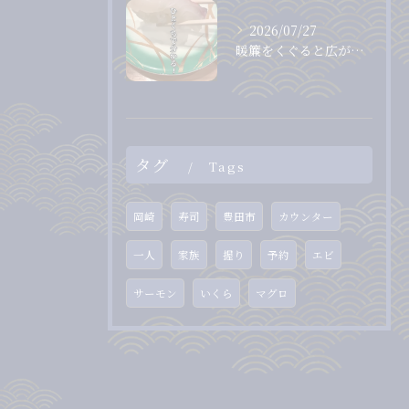
2026/07/27
暖簾をくぐると広がる、落ち着いた和の空間。
タグ
Tags
岡崎
寿司
豊田市
カウンター
一人
家族
握り
予約
エビ
サーモン
いくら
マグロ