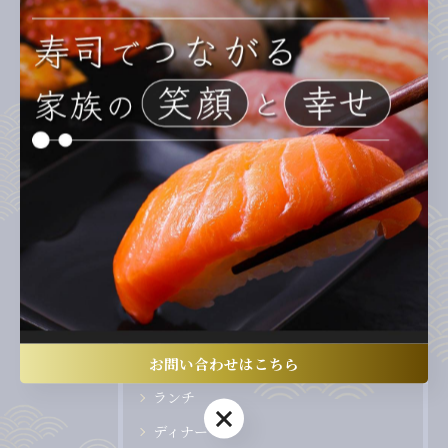
年末年始のごちそうは、
2025/12/16
1
...
9
10
11
12
13
カテゴリー
Categories
お問い合わせはこちら
全てのカテゴリー
ランチ
お問い合わせはこちら
ディナー