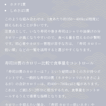
ホタテ1貫
しめさば1貫
このような組み合わせは、1食あたり約350〜400kcal程度に
抑えられることが多いです。
注意点として、いなり寿司や巻き寿司はシャリや油揚げの分
カロリーが高くなりやすいので、食べる量を控えるのが賢明
です。初心者やカロリー管理が苦手な方は、「寿司 カロリー
低い順」などの一覧を活用すると選びやすくなります。
寿司10貫のカロリー比較で食事量をコントロール
「寿司10貫のカロリーは？」という疑問は多くの方が持つポ
イントです。一般的な寿司10貫（ネタやシャリの大きさによ
るが）の合計カロリーは、約400〜700kcalと幅があります。
これは、ご飯1.5〜2杯分に相当するため、食事量をコントロ
ールするうえで重要な指標となります。
カロリーを抑えたい場合、「寿司 カロリー低いネタ」や