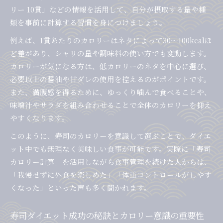
寿司シャリの糖質量とカロリー管理のポイント
リー 10貫」などの情報を活用して、自分が摂取する量や種
寿司カロリー低いネタを活用した食べ方アイデ
類を事前に計算する習慣を身につけましょう。
ア
例えば、1貫あたりのカロリーはネタによって30〜100kcalほ
寿司カロリー控えめで満足できる食事術
ど差があり、シャリの量や調味料の使い方でも変動します。
低カロリー寿司を美味しく楽しむコツ解説
カロリーが気になる方は、低カロリーのネタを中心に選び、
寿司カロリーを抑えながら美味しさを引き出す
必要以上の醤油や甘ダレの使用を控えるのがポイントです。
方法
また、満腹感を得るために、ゆっくり噛んで食べることや、
低カロリー寿司を飽きずに楽しむアイデア集
味噌汁やサラダを組み合わせることで全体のカロリーを抑え
やすくなります。
寿司カロリー低いネタのアレンジレシピ紹介
寿司カロリー管理と味の満足感を両立させる秘
このように、寿司のカロリーを意識して選ぶことで、ダイエ
訣
ット中でも無理なく美味しい食事が可能です。実際に「寿司
カロリー計算」を活用しながら食事管理を続けた人からは、
寿司カロリーを減らす食べ合わせの工夫とは
「我慢せずに外食を楽しめた」「体重コントロールがしやす
寿司10貫分のカロリーを比べてみた結果
くなった」といった声も多く聞かれます。
寿司カロリー10貫分の目安と選択時の注意点
寿司10貫はご飯何杯分か具体的に徹底解説
寿司ダイエット成功の秘訣とカロリー意識の重要性
寿司カロリー10貫で計算するダイエットのコツ