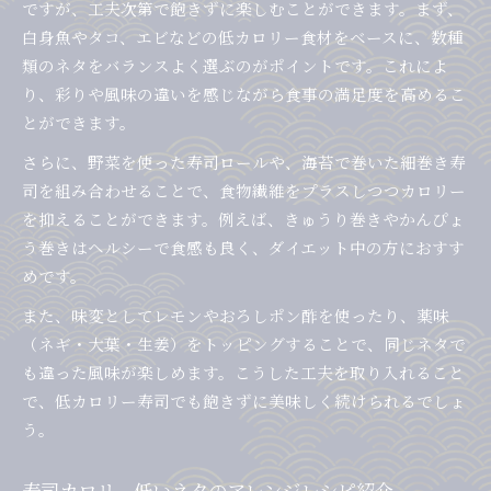
ですが、工夫次第で飽きずに楽しむことができます。まず、
白身魚やタコ、エビなどの低カロリー食材をベースに、数種
類のネタをバランスよく選ぶのがポイントです。これによ
り、彩りや風味の違いを感じながら食事の満足度を高めるこ
とができます。
さらに、野菜を使った寿司ロールや、海苔で巻いた細巻き寿
司を組み合わせることで、食物繊維をプラスしつつカロリー
を抑えることができます。例えば、きゅうり巻きやかんぴょ
う巻きはヘルシーで食感も良く、ダイエット中の方におすす
めです。
また、味変としてレモンやおろしポン酢を使ったり、薬味
（ネギ・大葉・生姜）をトッピングすることで、同じネタで
も違った風味が楽しめます。こうした工夫を取り入れること
で、低カロリー寿司でも飽きずに美味しく続けられるでしょ
う。
寿司カロリー低いネタのアレンジレシピ紹介