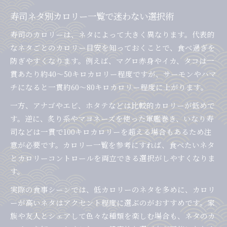
寿司ネタ別カロリー一覧で迷わない選択術
寿司のカロリーは、ネタによって大きく異なります。代表的
なネタごとのカロリー目安を知っておくことで、食べ過ぎを
防ぎやすくなります。例えば、マグロ赤身やイカ、タコは一
貫あたり約40～50キロカロリー程度ですが、サーモンやハマ
チになると一貫約60～80キロカロリー程度に上がります。
一方、アナゴやエビ、ホタテなどは比較的カロリーが低めで
す。逆に、炙り系やマヨネーズを使った軍艦巻き、いなり寿
司などは一貫で100キロカロリーを超える場合もあるため注
意が必要です。カロリー一覧を参考にすれば、食べたいネタ
とカロリーコントロールを両立できる選択がしやすくなりま
す。
実際の食事シーンでは、低カロリーのネタを多めに、カロリ
ーが高いネタはアクセント程度に選ぶのがおすすめです。家
族や友人とシェアして色々な種類を楽しむ場合も、ネタのカ