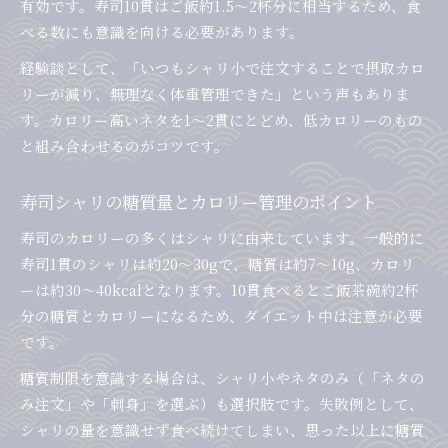
有効です。寿司10貫はご飯約1.5～2杯分に相当するため、食
べる数にも意識を向ける必要があります。
経験談として、「いつもシャリ小で注文することで摂取カロ
リーが減り、無理なく体重管理できた」という声もありま
す。カロリー高いネタを1～2貫にとどめ、低カロリーのもの
と組み合わせるのがコツです。
寿司シャリの糖質量とカロリー管理のポイント
寿司のカロリーの多くはシャリに由来しています。一般的に
寿司1貫のシャリは約20～30gで、糖質は約7～10g、カロリ
ーは約30～40kcalとなります。10貫食べるとご飯茶碗約2杯
分の糖質とカロリーになるため、ダイエット中は注意が必要
です。
糖質制限を意識する場合は、シャリ小やネタのみ（「ネタの
み注文」や「刺身」を選ぶ）も選択肢です。失敗例として、
シャリの量を意識せず食べ続けてしまい、思った以上に糖質