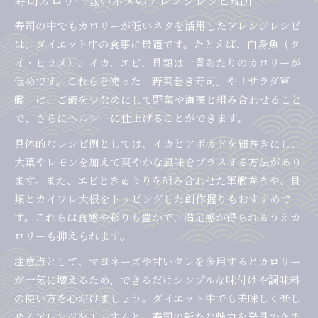
寿司の中でもカロリーが低いネタを活用したアレンジレシピ
は、ダイエット中の食事に最適です。たとえば、白身魚（タ
イ・ヒラメ）、イカ、エビ、貝類は一貫あたりのカロリーが
低めです。これらを使った「野菜巻き寿司」や「サラダ軍
艦」は、ご飯を少なめにして野菜や海藻と組み合わせること
で、さらにヘルシーに仕上げることができます。
具体的なレシピ例としては、イカとアボカドを細巻きにし、
大葉やレモンを加えて爽やかな風味をプラスする方法があり
ます。また、エビときゅうりを組み合わせた軍艦巻きや、貝
類とカイワレ大根をトッピングした創作握りもおすすめで
す。これらは食感や彩りも豊かで、満足感が得られるうえカ
ロリーも抑えられます。
注意点として、マヨネーズや甘いタレを多用するとカロリー
が一気に増えるため、できるだけシンプルな味付けや調味料
の使い方を心がけましょう。ダイエット中でも美味しく楽し
めるアレンジを工夫すると、寿司の新たな魅力を発見できま