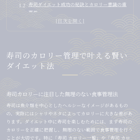
寿司ダイエット成功の秘訣とカロリー意識の重
要性
寿司カロリー一覧を活用した賢いネタ選び術
寿司カロリー低いネタ中心の組み合わせ例
寿司10貫のカロリー比較で食事量をコントロー
ル
寿司のカロリー管理で叶える賢い
カロリー控えめで選ぶ理想の寿司ネタ集
ダイエット法
寿司カロリー低いネタの特徴と選び方ポイント
寿司ネタ別カロリー一覧で迷わない選択術
ダイエット中も安心な寿司カロリー計算方法
寿司カロリーに注目した無理のない食事管理法
寿司カロリー一貫ごとの目安を知って賢く選ぶ
寿司カロリー高いネタと低いネタの違いを解説
寿司は魚介類を中心としたヘルシーなイメージがあるもの
の、実際にはシャリやネタによってカロリーに大きな差があ
ダイエット中も安心な寿司の食べ方とは
ります。ダイエット中に寿司を楽しむためには、まず寿司の
ダイエット中におすすめの寿司カロリー対策法
カロリーを正確に把握し、無理のない範囲で食事管理を行う
寿司カロリーを抑える注文テクニックのコツ
ことが大切です。特に「寿司 カロリー一覧」や「寿司 カロ