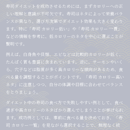
寿司ダイエットを成功させるためには、まずカロリーへの正
寿司カロリー一覧で10貫分のバリエーション比
しい理解と意識が不可欠です。寿司はネタによって栄養バラ
較
ンスが異なり、選び方次第でダイエット効果も大きく変わり
寿司カロリー高い10貫と低い10貫の違いとは
ます。特に「寿司 カロリー低い」や「寿司 カロリー 一貫」
食べ過ぎ防止に役立つ寿司カロリーの知識
などの情報を参考に、低カロリーのネタを中心に選ぶことが
寿司カロリーを知って食べ過ぎを防ぐコツ
賢明です。
寿司カロリー高いネタを控える食事術
例えば、白身魚や貝類、エビなどは比較的カロリーが低く、
寿司カロリー一貫ごとの把握で摂取量を管理
たんぱく質も豊富に含まれています。逆に、サーモンやいく
寿司カロリー低いネタで満足感を得る方法
ら、穴子などは脂質が多く高カロリーな傾向があるため、食
寿司カロリー計算がダイエット継続の鍵になる
べる量を調整することがポイントです。「寿司 カロリー高い
理由
ネタ」に注意しつつ、自分の体調や目標に合わせてバランス
をとりましょう。
ダイエット中の寿司の食べ方で失敗しやすい例として、食べ
過ぎや高カロリーのネタばかり選んでしまうことが挙げられ
ます。成功例としては、事前に食べる量を決めておき、「寿
司 カロリー一覧」を見ながら選択することで、無理なく続