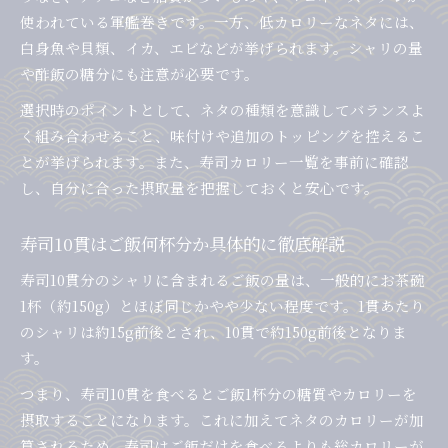
使われている軍艦巻きです。一方、低カロリーなネタには、
白身魚や貝類、イカ、エビなどが挙げられます。シャリの量
や酢飯の糖分にも注意が必要です。
選択時のポイントとして、ネタの種類を意識してバランスよ
く組み合わせること、味付けや追加のトッピングを控えるこ
とが挙げられます。また、寿司カロリー一覧を事前に確認
し、自分に合った摂取量を把握しておくと安心です。
寿司10貫はご飯何杯分か具体的に徹底解説
寿司10貫分のシャリに含まれるご飯の量は、一般的にお茶碗
1杯（約150g）とほぼ同じかやや少ない程度です。1貫あたり
のシャリは約15g前後とされ、10貫で約150g前後となりま
す。
つまり、寿司10貫を食べるとご飯1杯分の糖質やカロリーを
摂取することになります。これに加えてネタのカロリーが加
算されるため、寿司はご飯だけを食べるよりも総カロリーが