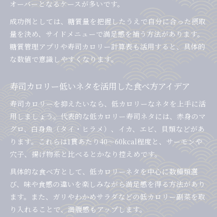
オーバーとなるケースが多いです。
成功例としては、糖質量を把握したうえで自分に合った摂取
量を決め、サイドメニューで満足感を補う方法があります。
糖質管理アプリや寿司カロリー計算表も活用すると、具体的
な数値で意識しやすくなります。
寿司カロリー低いネタを活用した食べ方アイデア
寿司カロリーを抑えたいなら、低カロリーなネタを上手に活
用しましょう。代表的な低カロリー寿司ネタには、赤身のマ
グロ、白身魚（タイ・ヒラメ）、イカ、エビ、貝類などがあ
ります。これらは1貫あたり40～60kcal程度と、サーモンや
穴子、揚げ物系と比べるとかなり控えめです。
具体的な食べ方として、低カロリーネタを中心に数種類選
び、味や食感の違いを楽しみながら満足感を得る方法があり
ます。また、ガリやわかめサラダなどの低カロリー副菜を取
り入れることで、満腹感もアップします。