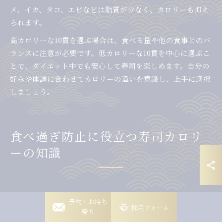
メ、イカ、タコ、エビなどは脂質が少なく、カロリーも抑え
られます。
高カロリーな10貫を選ぶ場合は、食べる量や他の食事とのバ
ランスに注意が必要です。低カロリーな10貫を中心に選ぶこ
とで、ダイエット中でも安心して寿司を楽しめます。自分の
好みや体調に合わせてカロリーの違いを意識し、上手に選択
しましょう。
食べ過ぎ防止に役立つ寿司カロリ
ーの知識
寿司カロリーを知って食べ過ぎを防ぐコツ
岡崎稲熊店
予約・お持ち
採用フォーム
帰り
寿司はヘルシーなイメージがありますが、一度に多く食べて
岡崎竜美丘店