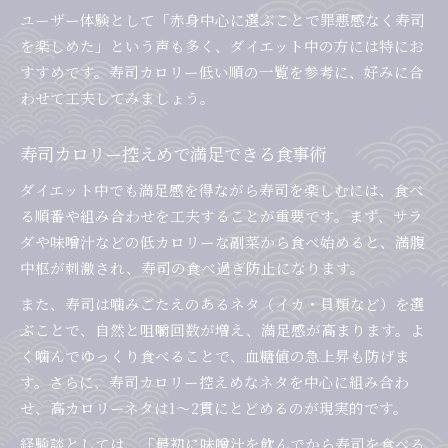
ユーザー体験として「赤身中心に選ぶことで罪悪感なく寿司
を楽しめた」という声も多く、ダイエット中の方には特にお
すすめです。寿司カロリー低い順の一覧を参考に、好みに合
わせて工夫してみましょう。
寿司カロリー控えめで満足できる食事術
ダイエット中でも満足感を得ながら寿司を楽しむには、食べ
る順番や組み合わせを工夫することが重要です。まず、サラ
ダや味噌汁などの低カロリーな副菜から食べ始めると、満腹
中枢が刺激され、寿司の食べ過ぎ防止になります。
また、寿司は噛みごたえのあるネタ（イカ・貝類など）を選
ぶことで、自然と咀嚼回数が増え、満足感が高まります。よ
く噛んでゆっくり食べることで、血糖値の急上昇も防げま
す。さらに、寿司カロリー控えめなネタを中心に組み合わ
せ、高カロリーネタは1～2貫にとどめるのが現実的です。
経験談としては、「最初に味噌汁を飲んでから寿司を食べる