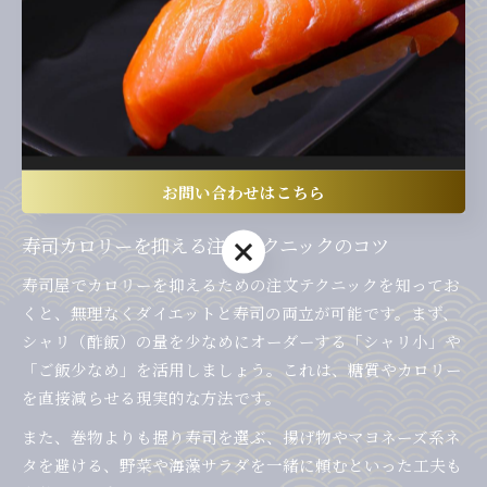
べてしまうと、ご飯2杯分以上のカロリーになることもあり
ます。
成功例としては、低カロリーなネタを中心に選びつつ、サラ
ダや味噌汁などの副菜を組み合わせることで満足感を高め、
摂取カロリーも抑えられます。寿司カロリー一覧を事前にチ
ェックし、自分の適正量を知ることが賢い対策と言えるでし
ょう。
お問い合わせはこちら
寿司カロリーを抑える注文テクニックのコツ
お問い合わせはこちら
寿司屋でカロリーを抑えるための注文テクニックを知ってお
くと、無理なくダイエットと寿司の両立が可能です。まず、
シャリ（酢飯）の量を少なめにオーダーする「シャリ小」や
「ご飯少なめ」を活用しましょう。これは、糖質やカロリー
を直接減らせる現実的な方法です。
また、巻物よりも握り寿司を選ぶ、揚げ物やマヨネーズ系ネ
タを避ける、野菜や海藻サラダを一緒に頼むといった工夫も