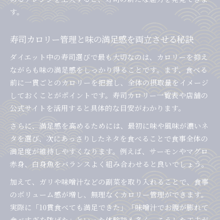
す。
寿司カロリー管理と味の満足感を両立させる秘訣
ダイエット中の寿司選びで最も大切なのは、カロリーを抑え
ながらも味の満足感をしっかり得ることです。まず、食べる
前に一貫ごとのカロリーを把握し、全体の摂取量をイメージ
しておくことがポイントです。寿司カロリー一覧表や店舗の
公式サイトを活用すると具体的な目安がわかります。
さらに、満足感を高めるためには、最初に味や風味が濃いネ
タを選び、次にあっさりしたネタを食べることで食事全体の
満足度が維持しやすくなります。例えば、サーモンやマグロ
赤身、白身魚をバランスよく組み合わせると良いでしょう。
加えて、ガリや味噌汁などの副菜を取り入れることで、食事
のボリューム感が増し、無理なくカロリー管理ができます。
実際に「10貫食べても満足できた」「味噌汁でお腹が膨れて
食べすぎを防げた」といった体験談も多く、こうした工夫が