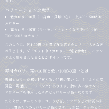
ます。
バリエーション比較例
低カロリー10貫（白身魚・貝類中心）：約400〜500キロ
カロリー
高カロリー10貫（サーモン・トロ・うなぎ中心）：約
700〜900キロカロリー
このように、同じ10貫でも選び方次第でカロリーに大きな差
が生じます。ダイエット中はカロリー一覧を参考に、バラン
スよく組み合わせることがポイントです。
寿司カロリー高い10貫と低い10貫の違いとは
寿司カロリーが高い10貫と低い10貫の違いは、主にネタの脂
質量・調理法・トッピングにあります。脂の多い魚やタレ・
マヨネーズを使用したネタはカロリーが高くなります。
たとえば、サーモンやトロ、うなぎ、アナゴなどは脂質が多
く、1貫あたりのカロリーが高めです。反対に、タイやヒラ