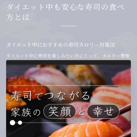
ダイエット中も安心な寿司の食べ
方とは
ダイエット中におすすめの寿司カロリー対策法
ダイエット中に寿司を楽しみたい方にとって、カロリー管理
は大きな課題です。寿司は一見ヘルシーなイメージがありま
すが、ネタやシャリの量によってカロリーは大きく変動しま
す。そこで、まずは一貫あたりのカロリーや、低カロリーな
寿司ネタを把握することが大切です。
例えば、サーモンやマグロの赤身、イカ、タコなどは比較的
カロリーが低めで、ダイエット中でも選びやすいネタです。
逆に、穴子やうなぎ、マヨネーズや揚げ物が使われている寿
司は高カロリーになりがちなので注意しましょう。失敗例と
して、つい人気ネタばかり選んでしまい、1食で10貫以上食