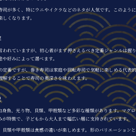
初心者向け寿司種類とおすすめネタ解説
寿司が多く、特にウニやイクラなどのネタが人気です。このよう
寿司種類一覧で迷わず選ぶためのコツ
楽しくなります。
寿司ネタ一一覧で人気の理由を紐解く
寿司種類の基礎知識で外食がもっと充実
解
江戸前から全国へ広がる寿司の魅力
言われていますが、初心者がまず押さえるべき定番ジャンルは握り
江戸前寿司の伝統と全国寿司種類の展開
途や好みによって選べます。
日本の寿司種類が広がった歴史的背景
の定番ですが、巻き寿司は家庭や回転寿司で気軽に楽しめる代表
寿司ネタと種類の地域ごとの差を楽しむ
理解することで寿司の奥深さを味わえます。
全国で親しまれる寿司種類の特徴まとめ
江戸前寿司と地方寿司の魅力を比較解説
説
寿司ネタのランキングで見る最新トレンド
寿司ネタランキングで今注目の種類とは
白身魚、光り物、貝類、甲殻類など多彩な種類があります。マグロ
寿司ネタ一覧とランキングで人気の理由
みが特徴で、子どもから大人まで幅広い層に支持されています。
高級寿司ネタや定番ネタのトレンド分析
、貝類や甲殻類は食感の違いが楽しめます。形のバリエーション