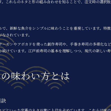
寿司種類ごとに人気ネタが変わる理由
す。これらのネタと形の組み合わせを知ることで、注文時の選択肢
ランキングを活用した寿司の楽しみ方
ルで、新鮮な魚介をシンプルに味わうことを重視しています。特
がなされています。
サーモンやアボカドを使った創作寿司や、手巻き寿司の多様化な
り続けています。江戸前寿司の基本を理解しつつ、現代の新しい寿
お問い合わせはこちら
お問い合わせはこちら
司の味わい方とは
秘訣
エビといった定番のネタが常に上位を占めています。これらは味