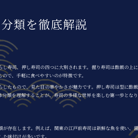
江戸前寿司から現代寿司の進化を探る
人気ネタで選ぶ寿司の味わい方とは
と分類を徹底解説
寿司の人気ネタランキングと選び方の秘訣
寿司ネタ一覧から自分好みを見つける方法
高級寿司ネタの特徴と味わいの魅力とは
寿司ネタランキングで話題の旬ネタ紹介
寿司ネタ画像で味の特徴を分かりやすく解説
らし寿司、押し寿司の四つに大別されます。握り寿司は酢飯の上
寿司のジャンルごとに味の奥深さを知る
もので、手軽に食べやすいのが特徴です。
寿司種類別の味の違いと楽しみ方を解説
握り・巻き・ちらし寿司の特徴と魅力比較
らしたもので、見た目の華やかさが魅力です。押し寿司は型に酢
本分類を理解することが、寿司の多様な世界を楽しむ第一歩となり
ジャンル別寿司ネタの選び方とおすすめ
江戸前寿司や地方寿司の味わいを深掘り
寿司種類ごとのネタの相性や組み合わせ
はじめての寿司選びには種類把握が大切
類が存在します。例えば、関東の江戸前寿司は新鮮な魚を使い、
寿司の種類を知って注文が楽しくなる理由
した味付けが多いです。