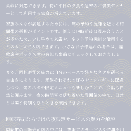
新鮮な魚介が揃う夜の回転寿司の魅力
柔軟に対応できます。特に平日の夕食や週末のご褒美ディナ
家族で楽しむ夜の回転寿司選び方ガイド
ーとして利用する家庭が増えています。
夜に味わう回転寿司の鮮度とコスパを両立
家族みんなが満足するためには、席の予約や混雑を避ける時
落ち着いた夜に味わう岡崎市の回転寿司
間帯の選択がポイントです。例えば19時前後は混み合うこと
夜の静かな時間に回転寿司を満喫する方法
が多いため、少し早めの来店や、ネット予約機能を活用する
落ち着いた雰囲気の回転寿司店の選び方
とスムーズに入店できます。小さなお子様連れの場合は、座
敷席やボックス席の有無も事前にチェックしておきましょ
家族で過ごす夜の回転寿司の楽しみ方
う。
岡崎市の回転寿司で夜限定体験を味わう
また、回転寿司の魅力は自分のペースで好きなネタを選べる
夜間営業で安心して利用できる回転寿司とは
自由さにあります。家族それぞれの好みやアレルギーに配慮
家族で行く夜の回転寿司選び方ガイド
しつつ、旬のネタや限定メニューも楽しむことで、会話も自
家族で夜に楽しむ回転寿司の賢い選び方
然と弾みます。夜の時間帯は落ち着いた雰囲気の中で、日常
回転寿司の夜限定サービスを上手に利用
とは違う特別なひとときを演出できます。
岡崎市の回転寿司で家族全員が満足する理由
夜営業の回転寿司でお得を実感する方法
回転寿司ならではの夜限定サービスの魅力を解説
子どもも大人も喜ぶ回転寿司の選び方
岡崎市の回転寿司店の中には、夜限定のサービスや特典を用