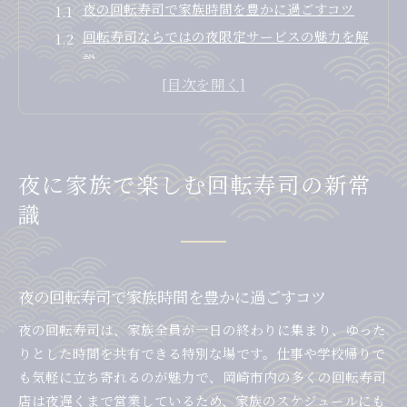
夜の回転寿司で家族時間を豊かに過ごすコツ
回転寿司ならではの夜限定サービスの魅力を解
説
岡崎市の回転寿司ランキング活用術
夜営業の回転寿司で新鮮ネタを楽しむ秘訣
家族で夜に訪れる回転寿司の安心ポイント
岡崎市の夜回転寿司を満喫する極意
夜に家族で楽しむ回転寿司の新常
岡崎市回転寿司ランキングから選ぶ夜の名店
識
夜に美味しい回転寿司ネタを見極める方法
家族向け回転寿司で満足度を上げるテクニック
夜の岡崎市で回転寿司をお得に味わうコツ
夜の回転寿司で家族時間を豊かに過ごすコツ
岡崎の回転寿司で夜しか味わえない特典とは
夜の回転寿司は、家族全員が一日の終わりに集まり、ゆった
新鮮ネタで選ぶ夜の回転寿司体験
りとした時間を共有できる特別な場です。仕事や学校帰りで
夜営業の回転寿司で新鮮ネタを選ぶ基準
も気軽に立ち寄れるのが魅力で、岡崎市内の多くの回転寿司
岡崎市で味わう夜限定の回転寿司おすすめネタ
店は夜遅くまで営業しているため、家族のスケジュールにも