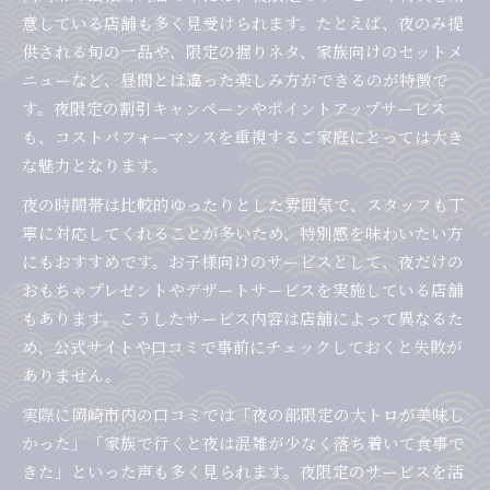
岡崎市夜限定で楽しむ回転寿司の魅力
意している店舗も多く見受けられます。たとえば、夜のみ提
岡崎市の夜だけ味わえる回転寿司の特別感
供される旬の一品や、限定の握りネタ、家族向けのセットメ
夜営業の回転寿司で楽しむ季節限定ネタ
ニューなど、昼間とは違った楽しみ方ができるのが特徴で
す。夜限定の割引キャンペーンやポイントアップサービス
家族連れにうれしい夜回転寿司のポイント
も、コストパフォーマンスを重視するご家庭にとっては大き
夜の回転寿司で新鮮なネタを堪能する方法
な魅力となります。
岡崎市で夜に人気の回転寿司ランキング紹介
夜の時間帯は比較的ゆったりとした雰囲気で、スタッフも丁
寧に対応してくれることが多いため、特別感を味わいたい方
にもおすすめです。お子様向けのサービスとして、夜だけの
おもちゃプレゼントやデザートサービスを実施している店舗
もあります。こうしたサービス内容は店舗によって異なるた
め、公式サイトや口コミで事前にチェックしておくと失敗が
ありません。
実際に岡崎市内の口コミでは「夜の部限定の大トロが美味し
かった」「家族で行くと夜は混雑が少なく落ち着いて食事で
きた」といった声も多く見られます。夜限定のサービスを活