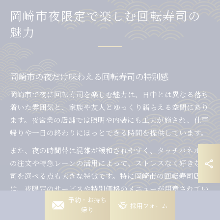
岡崎市夜限定で楽しむ回転寿司の
魅力
岡崎市の夜だけ味わえる回転寿司の特別感
岡崎市で夜に回転寿司を楽しむ魅力は、日中とは異なる落ち
着いた雰囲気と、家族や友人とゆっくり語らえる空間にあり
ます。夜営業の店舗では照明や内装にも工夫が施され、仕事
帰りや一日の終わりにほっとできる時間を提供しています。
また、夜の時間帯は混雑が緩和されやすく、タッチパネルで
の注文や特急レーンの活用によって、ストレスなく好きな寿
司を選べる点も大きな特徴です。特に岡崎市の回転寿司店で
は、夜限定のサービスや特別価格のメニューが用意されてい
岡崎稲熊店
予約・お持ち
る場合も多く、コストパフォーマンスを重視する方にもおす
採用フォーム
帰り
すめです。
岡崎竜美丘店