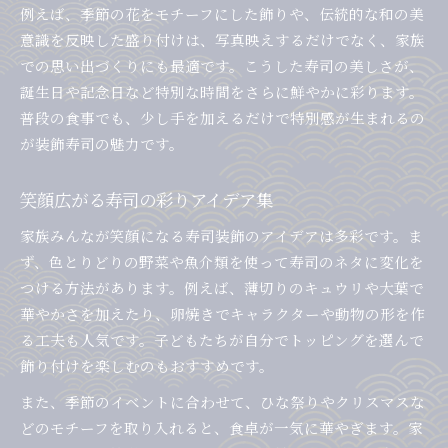
子どもが驚く寿司アレンジ体験談
例えば、季節の花をモチーフにした飾りや、伝統的な和の美
意識を反映した盛り付けは、写真映えするだけでなく、家族
子どもが笑顔になる寿司アレンジの工夫
での思い出づくりにも最適です。こうした寿司の美しさが、
家族で挑戦した寿司装飾の実例を紹介
誕生日や記念日など特別な時間をさらに鮮やかに彩ります。
キャラクター寿司で楽しむ食卓アイデア
普段の食事でも、少し手を加えるだけで特別感が生まれるの
子どもと作る寿司装飾の楽しい体験談
が装飾寿司の魅力です。
寿司アレンジで子どもの好奇心を刺激
笑顔広がる寿司の彩りアイデア集
家族みんなが笑顔になる寿司装飾のアイデアは多彩です。ま
ず、色とりどりの野菜や魚介類を使って寿司のネタに変化を
つける方法があります。例えば、薄切りのキュウリや大葉で
華やかさを加えたり、卵焼きでキャラクターや動物の形を作
る工夫も人気です。子どもたちが自分でトッピングを選んで
飾り付けを楽しむのもおすすめです。
また、季節のイベントに合わせて、ひな祭りやクリスマスな
どのモチーフを取り入れると、食卓が一気に華やぎます。家