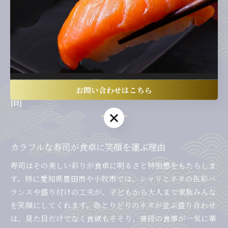
や子どもが写真を撮りたくなるような工夫が満載です。こう
した盛り付け技術は、寿司を「食べるだけでなく、見て楽し
む」新しい体験に変えてくれます。
彩り豊かな寿司で笑顔あふれる時
お問い合わせはこちら
間
お問い合わせはこちら
カラフルな寿司が食卓に笑顔を運ぶ理由
寿司はその美しい彩りが食卓に明るさと特別感をもたらしま
す。特に愛知県豊田市や小牧市では、シャリとネタの色彩バ
ランスや盛り付けの工夫が、子どもから大人まで家族みんな
を笑顔にしてくれます。色とりどりのネタが並ぶ盛り合わせ
は、見た目だけでなく食欲もそそり、普段の食事が一気に華