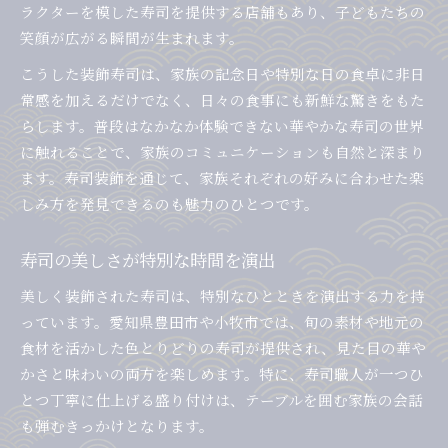
職人の工夫が光る寿司盛り付け体験
ラクターを模した寿司を提供する店舗もあり、子どもたちの
笑顔が広がる瞬間が生まれます。
寿司装飾に込められた職人のこだわり
盛り付け技術で際立つ寿司の美しさ
こうした装飾寿司は、家族の記念日や特別な日の食卓に非日
彩り豊かな寿司で笑顔あふれる時間
常感を加えるだけでなく、日々の食事にも新鮮な驚きをもた
らします。普段はなかなか体験できない華やかな寿司の世界
カラフルな寿司が食卓に笑顔を運ぶ理由
に触れることで、家族のコミュニケーションも自然と深まり
寿司の彩りで生まれる家族の楽しい時間
ます。寿司装飾を通じて、家族それぞれの好みに合わせた楽
見た目が楽しい寿司装飾の魅力とは
しみ方を発見できるのも魅力のひとつです。
彩り豊かな寿司で家族の交流が深まる
寿司の色彩で感じる季節と楽しみ方
寿司の美しさが特別な時間を演出
季節感じる寿司装飾を楽しむコツ
美しく装飾された寿司は、特別なひとときを演出する力を持
旬を味わう寿司装飾のポイントを解説
っています。愛知県豊田市や小牧市では、旬の素材や地元の
季節感を演出する寿司の盛り付け術
食材を活かした色とりどりの寿司が提供され、見た目の華や
季節ごとに楽しむ寿司装飾の工夫とは
かさと味わいの両方を楽しめます。特に、寿司職人が一つひ
寿司で感じる四季の移ろいと演出方法
とつ丁寧に仕上げる盛り付けは、テーブルを囲む家族の会話
も弾むきっかけとなります。
季節の食材で彩る寿司装飾の楽しみ方