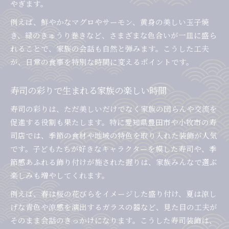
やぎます。
例えば、鮮やかなマグロやサーモン、黄身の美しい玉子焼
き、緑のきゅうり巻きなど、さまざまな色合いが一皿に盛ら
れることで、家族の会話も自然と弾みます。こうした工夫
が、日常の食事を特別な時間に変えるポイントです。
寿司の彩りで生まれる家族の楽しい時間
寿司の彩りは、ただ美しいだけでなく家族の団らんや交流を
促進する役割も果たします。特に愛知県豊田市や小牧市の寿
司店では、季節の食材や地域の特色を取り入れた装飾が人気
です。子どもたちが好きなキャラクターを模した寿司や、季
節感あふれる飾り付けが施された握りは、家族みんなで選ぶ
楽しみも増やしてくれます。
例えば、春は桜の花びらをイメージした盛り付け、夏は涼し
げな青色や涼感を演出するガラスの器など、見た目の工夫が
そのまま会話のきっかけになります。こうした寿司装飾は、