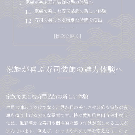
家族が喜ぶ寿司装飾の魅力体験へ
家族で楽しむ寿司装飾の新しい体験
寿司の美しさが特別な時間を演出
笑顔広がる寿司の彩りアイデア集
装飾寿司で家族の記憶に残る食卓を実現
寿司装飾が生む家族の会話と感動
華やかな寿司で非日常を味わう方法
寿司の華やかさで日常を特別な時間に
家族が喜ぶ寿司装飾の魅力体験へ
非日常を感じる寿司の装飾演出術
彩り豊かな寿司で食卓に驚きをプラス
寿司装飾が変える休日ディナーの雰囲気
家族で楽しむ寿司装飾の新しい体験
家族で楽しむ華やか寿司のコツと工夫
寿司は味わうだけでなく、見た目の美しさや装飾も家族の食
職人技が光る寿司盛り付けの秘訣
卓を盛り上げる大切な要素です。特に愛知県豊田市や小牧市
寿司職人の技が映える装飾の極意
では、色彩豊かな寿司や個性的な盛り付けが楽しめる工夫が
シャリとネタの美しい調和が魅力の秘訣
進んでいます。例えば、シャリやネタの形を変えたり、キャ