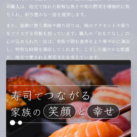
司職人は、地元で採れた新鮮な魚介や旬の野菜を積極的に取
り入れ、彩り豊かな一皿を提供します。
また、装飾に使う薬味や飾り切りは、味のアクセントや香り
をプラスする役割も担っています。職人の「おもてなし」の
心が込められた一皿は、家族で囲む食卓をより華やかに演出
し、特別な時間を演出してくれます。こうした細やかな配慮
が、地元で愛される寿司文化を支えています。
盛り付け技術で際立つ寿司の美しさ
寿司の盛り付け技術は、見た目のインパクトだけでなく、食
べやすさや楽しさにも直結します。愛知県豊田市や小牧市の
寿司店では、皿に立体感を持たせたり、色彩のコントラスト
を意識した配置で、寿司の美しさを最大限に引き出していま
す。
例えば、複数の種類の寿司を花束のように盛り付けたり、ガ
ラス皿や竹の葉を使った演出で季節感を表現するなど、家族