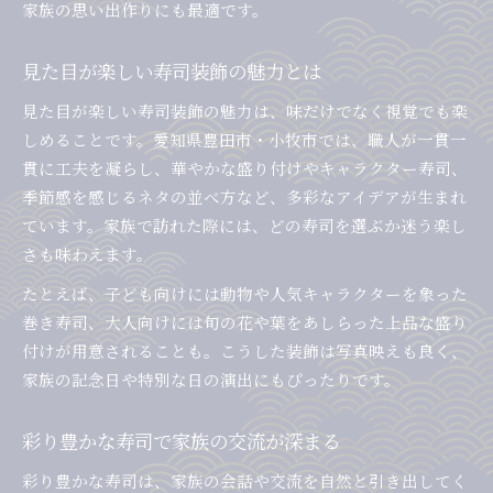
家族の思い出作りにも最適です。
見た目が楽しい寿司装飾の魅力とは
見た目が楽しい寿司装飾の魅力は、味だけでなく視覚でも楽
しめることです。愛知県豊田市・小牧市では、職人が一貫一
貫に工夫を凝らし、華やかな盛り付けやキャラクター寿司、
季節感を感じるネタの並べ方など、多彩なアイデアが生まれ
ています。家族で訪れた際には、どの寿司を選ぶか迷う楽し
さも味わえます。
たとえば、子ども向けには動物や人気キャラクターを象った
巻き寿司、大人向けには旬の花や葉をあしらった上品な盛り
付けが用意されることも。こうした装飾は写真映えも良く、
家族の記念日や特別な日の演出にもぴったりです。
彩り豊かな寿司で家族の交流が深まる
彩り豊かな寿司は、家族の会話や交流を自然と引き出してく