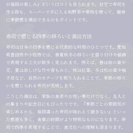
が毎回の楽しみ』という口コミも見られます。自宅で寿司を
作る際も、スーパーで手に入る旬野菜や果物を使って、簡単
に季節感を演出できるのもポイントです。
寿司で感じる四季の移ろいと演出方法
寿司は日本の四季を感じる代表的な料理のひとつです。愛知
県豊田市や小牧市では、春夏秋冬の移ろいを盛り付けや装飾
で表現する工夫が数多く見られます。例えば、春は桜の葉や
花、夏は涼しげな竹や青もみじ、秋は紅葉、冬は松の葉や柚
子皮など、自然のモチーフを取り入れることで、季節の移ろ
いを感じられる寿司が完成します。
こうした演出は、家族の食卓やお祝い事だけでなく、友人と
の集まりや記念日にもぴったりです。『季節ごとの雰囲気が
楽しめるから、毎回違った寿司が味わえて飽きない』といっ
た感想も多く、食事の時間がより特別なものになります。寿
司で四季を表現することで、食文化への理解も深まります。