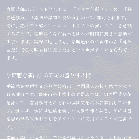
寿司装飾のポイントとしては、「ネタの色彩バランス」「器
の選び方」「薬味や葉物の使い方」の3つが挙げられます。
特に、赤・白・緑といったコントラストの強い色合いを意識
することで、家族みんなが食卓を囲んだ瞬間に驚きと感動が
生まれます。実際に地元でも、家族連れのお客様から『見た
目だけでなく味も格別だった』という声が多く寄せられてい
ます。
季節感を演出する寿司の盛り付け術
季節感を表現する盛り付け術は、寿司職人の技と感性が試さ
れる部分です。豊田市や小牧市の寿司店では、旬の野菜や花
を添えて、春夏秋冬それぞれの雰囲気を巧みに演出していま
す。例えば、秋には紅葉を模した人参や柿の葉を、冬には雪
を思わせる大根おろしをアクセントに使用することが定番で
す。
家族で楽しむ場合は、子どもが喜ぶキャラクターや動物モチ