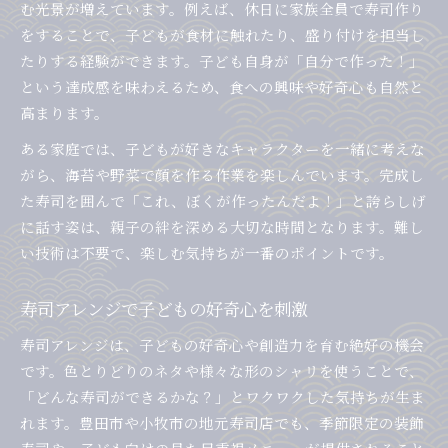
む光景が増えています。例えば、休日に家族全員で寿司作り
をすることで、子どもが食材に触れたり、盛り付けを担当し
たりする経験ができます。子ども自身が「自分で作った！」
という達成感を味わえるため、食への興味や好奇心も自然と
高まります。
ある家庭では、子どもが好きなキャラクターを一緒に考えな
がら、海苔や野菜で顔を作る作業を楽しんでいます。完成し
た寿司を囲んで「これ、ぼくが作ったんだよ！」と誇らしげ
に話す姿は、親子の絆を深める大切な時間となります。難し
い技術は不要で、楽しむ気持ちが一番のポイントです。
寿司アレンジで子どもの好奇心を刺激
寿司アレンジは、子どもの好奇心や創造力を育む絶好の機会
です。色とりどりのネタや様々な形のシャリを使うことで、
「どんな寿司ができるかな？」とワクワクした気持ちが生ま
れます。豊田市や小牧市の地元寿司店でも、季節限定の装飾