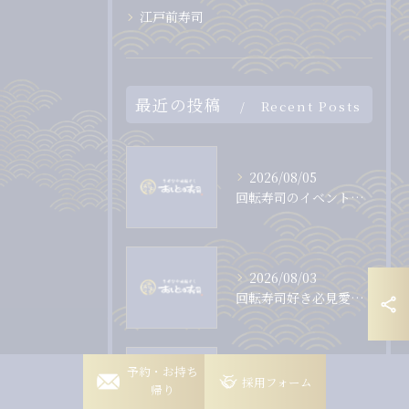
江戸前寿司
最近の投稿
Recent Posts
2026/08/05
回転寿司のイベントで愛知県岡崎市を家族で満喫するお得な過ごし方
2026/08/03
回転寿司好き必見愛知県岡崎市で味とコスパを両立する店選びのコツ
岡崎稲熊店
予約・お持ち
2026/07/31
採用フォーム
帰り
回転寿司のクーポン活用で愛知県豊田市の外食をお得に楽しむ完全ガイド
岡崎竜美丘店