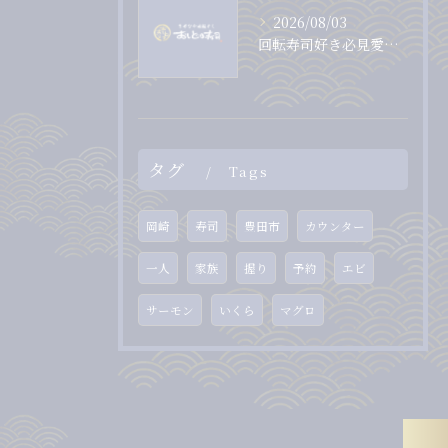
2026/08/03
回転寿司好き必見愛知県岡崎市で味とコスパを両立する店選びのコツ
タグ
Tags
岡崎
寿司
豊田市
カウンター
一人
家族
握り
予約
エビ
サーモン
いくら
マグロ