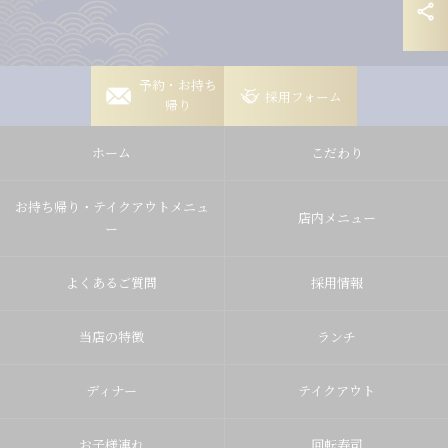
岡崎稲熊店
予約・お持ち
採用フォーム
帰り
岡崎竜美丘店
ホーム
こだわり
豊田山之手店
豊田梅坪店
お持ち帰り・テイクアウトメニュ
店内メニュー
ー
よくあるご質問
採用情報
当店の特徴
ランチ
ディナー
テイクアウト
お子様連れ
回転寿司