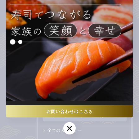
寿司と愛知県額田郡幸田町で楽しむ地元
ならではの新鮮体験
2026/02/03
人気ランチを愛知県額田郡幸田町で楽し
むヘルシー和食とおしゃれカフェ体験
2026/02/02
1
...
13
14
15
16
17
お問い合わせはこちら
カテゴリー
Categories
お問い合わせはこちら
全てのカテゴリー