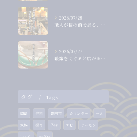
2026/07/28
職人が目の前で握る、息をのむほど美しいまぐろ。
2026/07/27
暖簾をくぐると広がる、落ち着いた和の空間。
タグ
Tags
岡崎
寿司
豊田市
カウンター
一人
家族
握り
予約
エビ
サーモン
いくら
マグロ