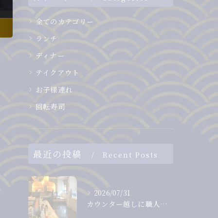
全てのカテゴリー
ランチ
ディナー
テイクアウト
お子様連れ
回転寿司
最近の投稿
Recent Posts
2026/07/31
カウンター越しに職人から直接受け取る、出来たて、握りたてのお...