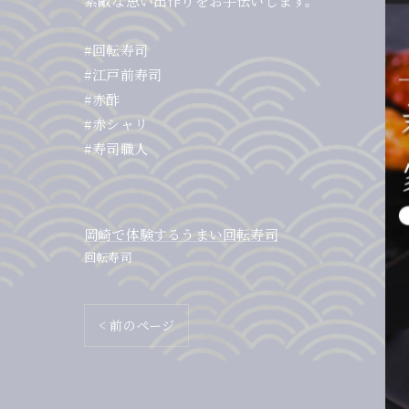
素敵な思い出作りをお手伝いします。
#回転寿司
#江戸前寿司
#赤酢
#赤シャリ
#寿司職人
岡崎で体験するうまい回転寿司
回転寿司
< 前のページ