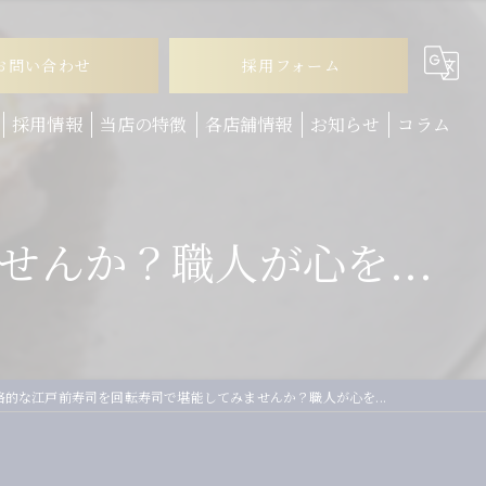
お問い合わせ
採用フォーム
採用情報
当店の特徴
各店舗情報
お知らせ
コラム
ランチ
んか？職人が心を...
ディナー
テイクアウト
お子様連れ
回転寿司
格的な江戸前寿司を回転寿司で堪能してみませんか？職人が心を...