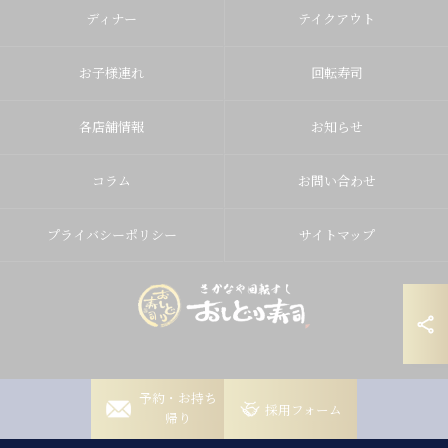
ディナー
テイクアウト
お子様連れ
回転寿司
各店舗情報
お知らせ
コラム
お問い合わせ
プライバシーポリシー
サイトマップ
岡崎稲熊店
予約・お持ち
© 2026 愛知県岡崎の寿司ならおしどり寿司 ALL RIGHTS RESERVED.
採用フォーム
帰り
岡崎竜美丘店