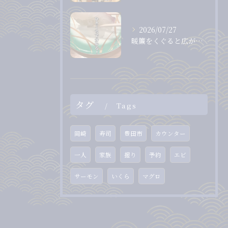
2026/07/27
暖簾をくぐると広がる、落ち着いた和の空間。
タグ
Tags
岡崎
寿司
豊田市
カウンター
一人
家族
握り
予約
エビ
サーモン
いくら
マグロ