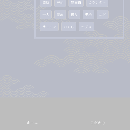
岡崎
寿司
豊田市
カウンター
一人
家族
握り
予約
エビ
サーモン
いくら
マグロ
ホーム
こだわり