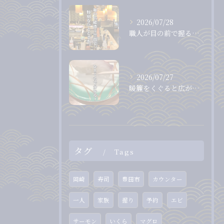
2026/07/28
職人が目の前で握る、息をのむほど美しいまぐろ。
2026/07/27
暖簾をくぐると広がる、落ち着いた和の空間。
タグ
Tags
岡崎
寿司
豊田市
カウンター
一人
家族
握り
予約
エビ
サーモン
いくら
マグロ