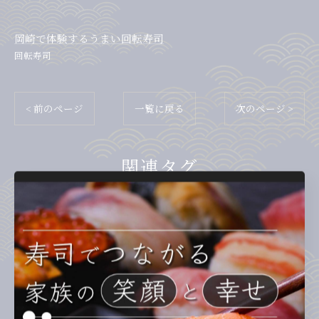
岡崎で体験するうまい回転寿司
回転寿司
< 前のページ
一覧に戻る
次のページ >
関連タグ
#寿司
カテゴリー
Categories