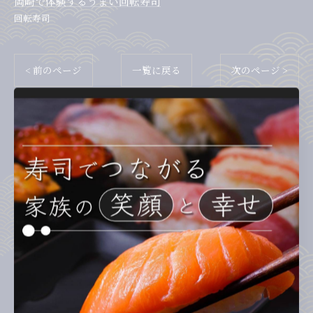
岡崎で体験するうまい回転寿司
回転寿司
< 前のページ
一覧に戻る
次のページ >
カテゴリー
Categories
全てのカテゴリー
ランチ
ディナー
テイクアウト
お子様連れ
回転寿司