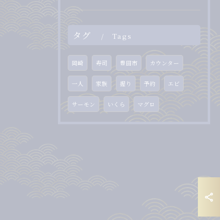
タグ
Tags
岡崎
寿司
豊田市
カウンター
一人
家族
握り
予約
エビ
サーモン
いくら
マグロ