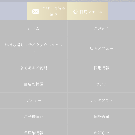
岡崎稲熊店
予約・お持ち
採用フォーム
帰り
岡崎竜美丘店
ホーム
こだわり
豊田山之手店
豊田梅坪店
お持ち帰り・テイクアウトメニュ
店内メニュー
ー
よくあるご質問
採用情報
当店の特徴
ランチ
ディナー
テイクアウト
お子様連れ
回転寿司
各店舗情報
お知らせ