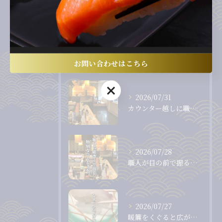
回転寿司
最近の投稿
Recent Posts
お問い合わせはこちら
お問い合わせはこちら
2026/07/31
カウンター越しに職人から直接受け取る、出来たて、握りたてのお...
2026/07/28
職人が目の前で握る、息をのむほど美しいまぐろ。
2026/07/27
暖簾をくぐると広がる、落ち着いた和の空間。