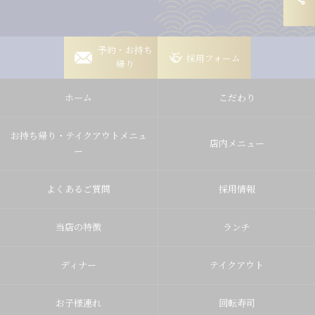
岡崎稲熊店
予約・お持ち
採用フォーム
帰り
岡崎竜美丘店
ホーム
こだわり
豊田山之手店
豊田梅坪店
お持ち帰り・テイクアウトメニュ
店内メニュー
ー
よくあるご質問
採用情報
当店の特徴
ランチ
ディナー
テイクアウト
お子様連れ
回転寿司