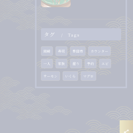
タグ
Tags
岡崎
寿司
豊田市
カウンター
一人
家族
握り
予約
エビ
サーモン
いくら
マグロ