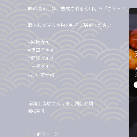
味の決め手は、熟成赤酢を使用した「赤シャリ」。
職人技が光る本物の味をご堪能ください。
#回転寿司
#豊田グルメ
#岡崎グルメ
#三河グルメ
#江戸前寿司
岡崎で体験するうまい回転寿司
回転寿司
< 前のページ