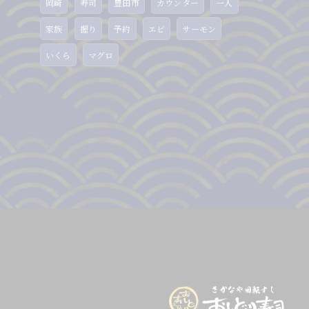
岡崎
寿司
豊田市
カウンター
一人
家族
握り
予約
エビ
サーモン
いくら
マグロ