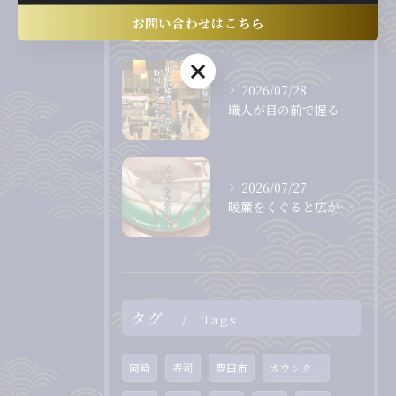
カウンター越しに職人から直接受け取る、出来たて、握りたてのお...
お問い合わせはこちら
お問い合わせはこちら
2026/07/28
職人が目の前で握る、息をのむほど美しいまぐろ。
2026/07/27
暖簾をくぐると広がる、落ち着いた和の空間。
タグ
Tags
岡崎
寿司
豊田市
カウンター