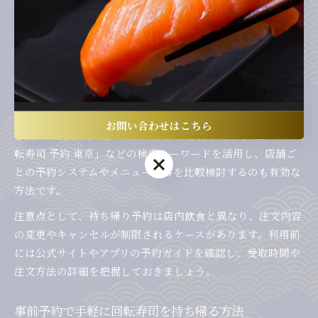
リからネット予約が可能で、電話予約や店頭での事前注文に
も対応しています。これらの方法を活用することで、店舗で
の長い待ち時間を回避しやすくなります。
予約時には希望する受取時間や人数、寿司セットの内容をあ
らかじめ決めておくと、さらに手続きがスムーズです。特に
週末や祝日は、予約枠が早く埋まる場合があるため、早めの
お問い合わせはこちら
予約が重要です。例えば、「くら寿司 持ち帰り予約」や「回
転寿司 予約 東京」などの検索キーワードを活用し、店舗ご
お問い合わせはこちら
との予約システムやメニュー内容を比較検討するのも有効な
方法です。
注意点として、持ち帰り予約は店内飲食と異なり、注文内容
の変更やキャンセルが制限されるケースがあります。利用前
には公式サイトやアプリの予約ガイドを確認し、受取時間や
注文方法の詳細を把握しておきましょう。
事前予約で手軽に回転寿司を持ち帰る方法