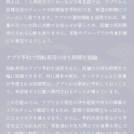
例えば、くら寿司やスシローなどの有名店では、アプリから
混雑状況のチェックや時間指定予約ができ、希望の時間にス
ムーズに入店できます。アプリの通知機能を活用すれば、順
番が近づいた際に自動でお知らせが届くため、店舗で長時間
待たされる心配もありません。家族やグループでの外食計画
にも重宝するでしょう。
アプリ予約で回転寿司の待ち時間を短縮
回転寿司のアプリ予約を活用すると、店舗での待ち時間を大
幅に短縮できます。特に週末や祝日、ランチタイムなど混雑
が予想される時間帯は、アプリから事前に予約しておくこと
で、来店後すぐに席へ案内されるケースが増えています。
この仕組みでは、アプリ上で現在の待ち組数や自分の順番が
リアルタイムで確認できるため、店頭で長時間立ちっぱなし
になるリスクを減らせます。さらに、予約状況を見ながら予
定を立てられるので、家族連れや友人同士での食事も安心で
す。実際に利用したユーザーからは「子ども連れでも待たず