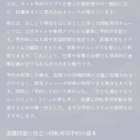
回転寿司持ち帰り予約で時間を有効活用
では、ネット予約やアプリを使った事前受付が一般的にな
り、到着後すぐに案内されるケースが増えています。
家で楽しむ回転寿司は持ち帰り予約が便利
持ち帰り予約で回転寿司を効率良く受け取る
例えば、おしどり寿司をはじめとした多くの回転寿司チェー
アプリ活用で回転寿司の予約がもっと便利に
ンでは、公式サイトや専用アプリから簡単に予約が可能で
す。予約時には人数や希望時間を指定でき、混雑状況もリア
回転寿司予約はアプリ活用で手間いらず
ルタイムで確認できるため、家族やグループでも安心して利
公式アプリで回転寿司の予約が簡単になる
用できます。これにより、仕事や家事の合間でも効率的に食
アプリ予約で回転寿司の待ち時間を短縮
事計画が立てられる点が大きな魅力です。
回転寿司アプリ予約は家族利用にも最適
予約を利用した場合、店頭での待機時間が大幅に短縮される
アプリ経由の回転寿司予約メリットと注意点
だけでなく、限定メニューや特典が利用できる場合もありま
家族や友人との回転寿司計画を効率化する方法
す。実際に「予約しておいて良かった」「子ども連れでもス
回転寿司予約で家族や友人との計画が楽に
ムーズだった」といった声も多く、快適な回転寿司体験を実
大人数でも安心な回転寿司予約活用法
現するための第一歩として、まずは予約システムの活用をお
回転寿司予約でグループ利用もスムーズに
すすめします。
予約を活かした回転寿司の食事会プラン
混雑回避に役立つ回転寿司予約の基本
回転寿司予約で家族団らんの時間を確保