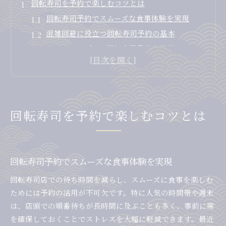
回転寿司を予約で楽しむコツとは
回転寿司予約でスムーズな食事体験を実現
混雑回避に役立つ回転寿司予約の基本
ネットやアプリで回転寿司予約を簡単に
家族利用でも安心な回転寿司予約術
回転寿司予約で待ち時間を大幅に短縮
ネット予約で回転寿司の待ち時間短縮
ネット予約で回転寿司待ち時間を減らす方法
回転寿司を予約で楽しむコツとは
回転寿司予約できるオンラインサービス活用術
スマホでできる回転寿司ネット予約の手順
来店前に回転寿司をネット予約するメリット
回転寿司予約でスムーズな食事体験を実現
ネット予約で回転寿司の混雑を上手に回避
回転寿司店での待ち時間を減らし、スムーズに食事を楽しむ
持ち帰り予約を賢く使う回転寿司活用術
ためには予約の活用が不可欠です。特に人気の時間帯や週末
回転寿司の持ち帰り予約を上手に使うポイント
は、店頭での順番待ちが長時間に及ぶことも多く、事前に席
事前予約で手軽に回転寿司を持ち帰る方法
を確保しておくことでストレスを大幅に軽減できます。最近