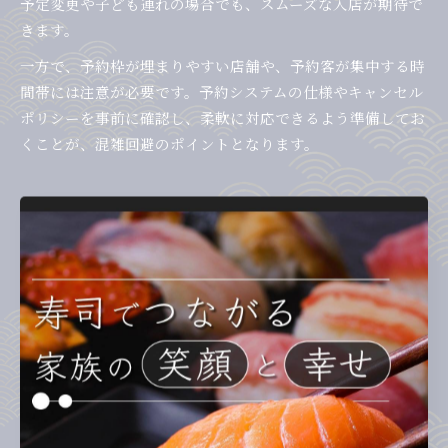
予定変更や子ども連れの場合でも、スムーズな入店が期待で
きます。
一方で、予約枠が埋まりやすい店舗や、予約客が集中する時
間帯には注意が必要です。予約システムの仕様やキャンセル
ポリシーを事前に確認し、柔軟に対応できるよう準備してお
くことが、混雑回避のポイントとなります。
持ち帰り予約を賢く使う回転寿司
活用術
回転寿司の持ち帰り予約を上手に使うポイント
回転寿司の持ち帰り予約は、混雑する時間帯でもスムーズに
寿司を受け取れるため、多忙な方や家族連れに特におすすめ
です。人気の回転寿司チェーンでは、公式サイトや専用アプ