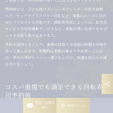
予約時には、子ども向けメニューやアレルギー対応の有無、
ベビーチェアやバリアフリー対応など、家族のニーズに合わ
せたリクエストも可能です。回転寿司店によっては、記念日
サービスや写真撮影サービスなど、家族の思い出作りをサポ
ートする取り組みもあります。
予約を活用することで、食事の段取りや会話の時間も余裕を
持って楽しめます。定期的な家族の集まりやお祝いごとに
は、早めの予約とメニュー選びを心がけ、快適な団らんの場
を作りましょう。
コスパ重視でも満足できる回転寿
司予約術
岡崎稲熊店
予約・お持ち
採用フォーム
帰り
岡崎竜美丘店