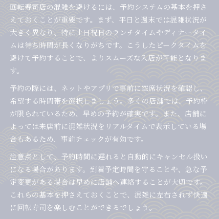
コスパ重視でも満足できる回転寿司予約術
回転寿司店の混雑を避けるには、予約システムの基本を押さ
えておくことが重要です。まず、平日と週末では混雑状況が
回転寿司予約でコスパ良く美味しさを満喫
大きく異なり、特に土日祝日のランチタイムやディナータイ
お得に利用するための回転寿司予約の工夫
ムは待ち時間が長くなりがちです。こうしたピークタイムを
コスパ重視の回転寿司予約活用ポイント
避けて予約することで、よりスムーズな入店が可能となりま
回転寿司予約でリーズナブルに楽しむ方法
す。
回転寿司予約でコストも時間も賢く節約
予約の際には、ネットやアプリで事前に空席状況を確認し、
希望する時間帯を選択しましょう。多くの店舗では、予約枠
が限られているため、早めの予約が確実です。また、店舗に
よっては来店前に混雑状況をリアルタイムで表示している場
合もあるため、事前チェックが有効です。
注意点として、予約時間に遅れると自動的にキャンセル扱い
になる場合があります。到着予定時間を守ることや、急な予
定変更がある場合は早めに店舗へ連絡することが大切です。
これらの基本を押さえておくことで、混雑に左右されず快適
に回転寿司を楽しむことができるでしょう。