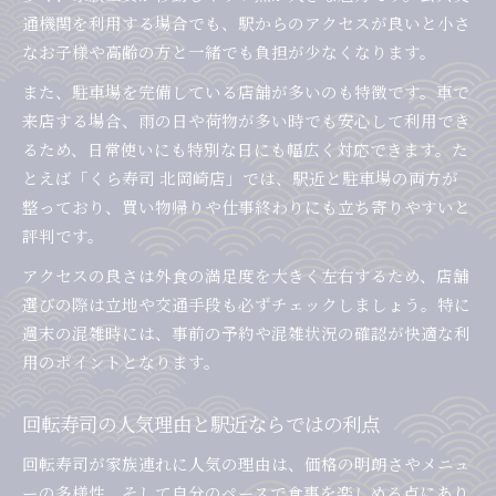
北岡崎駅利用でおすすめの回転寿司体験
通機関を利用する場合でも、駅からのアクセスが良いと小さ
北岡崎駅で体験する回転寿司のおすすめポイン
なお子様や高齢の方と一緒でも負担が少なくなります。
ト
また、駐車場を完備している店舗が多いのも特徴です。車で
家族で楽しめる回転寿司の人気体験談紹介
来店する場合、雨の日や荷物が多い時でも安心して利用でき
回転寿司で感じる駅近ならではの利便性
るため、日常使いにも特別な日にも幅広く対応できます。た
口コミ評価が高い回転寿司体験を共有
とえば「くら寿司 北岡崎店」では、駅近と駐車場の両方が
予約やアクセス面からみた回転寿司体験談
整っており、買い物帰りや仕事終わりにも立ち寄りやすいと
評判です。
アクセスの良さは外食の満足度を大きく左右するため、店舗
選びの際は立地や交通手段も必ずチェックしましょう。特に
週末の混雑時には、事前の予約や混雑状況の確認が快適な利
用のポイントとなります。
回転寿司の人気理由と駅近ならではの利点
回転寿司が家族連れに人気の理由は、価格の明朗さやメニュ
ーの多様性、そして自分のペースで食事を楽しめる点にあり