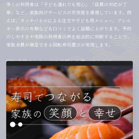
多くの利用者は「子ども連れでも安心」「店員の対応が丁
寧」など、家族向けサービスの充実度を重視しています。例
えば、タッチパネルによる注文や子ども用メニュー、アレル
ギー表示の有無なども口コミでよく話題に上がります。予約
のしやすさや実際の利用者の声を総合的に判断することで、
家族全員が満足できる回転寿司選びが実現します。
回転寿司ランキングを活用した選び方の工夫
回転寿司ランキングは、北岡崎駅周辺の人気店を効率よく比
較するのに役立ちます。ランキングでは「ネタの新鮮さ」
「コストパフォーマンス」「店内の快適さ」など、家族連れ
にとって重要な評価ポイントが明確に示されています。特に
「岡崎市 回転寿司 ランキング」や「くら寿司 北岡崎店 メニ
ュー」などの検索ワードを活用し、最新情報をチェックする
と良いでしょう。
ランキング上位店は混雑しやすいため、事前予約やピークタ