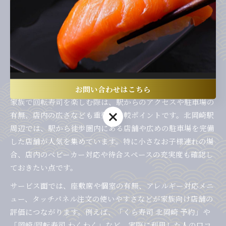
イムを避ける工夫も必要です。口コミ評価とあわせてランキ
ングの内容を確認し、自分たちの重視するポイント（例：駐
車場の広さや座敷席の有無）と照らし合わせて選択しましょ
う。失敗を防ぐためにも、ランキングだけでなく実際の利用
者の声を複数比較することが大切です。
アクセスとサービス面から店舗を比較する
お問い合わせはこちら
家族で回転寿司を楽しむ際は、駅からのアクセスや駐車場の
お問い合わせはこちら
有無、店内の広さなども重要な比較ポイントです。北岡崎駅
周辺では、駅から徒歩圏内にある店舗や広めの駐車場を完備
した店舗が人気を集めています。特に小さなお子様連れの場
合、店内のベビーカー対応や待合スペースの充実度も確認し
ておきたい点です。
サービス面では、座敷席や個室の有無、アレルギー対応メニ
ュー、タッチパネル注文の使いやすさなどが家族向け店舗の
評価につながります。例えば、「くら寿司 北岡崎 予約」や
「岡崎/回転寿司 わくわく」など、実際に利用した人の口コ