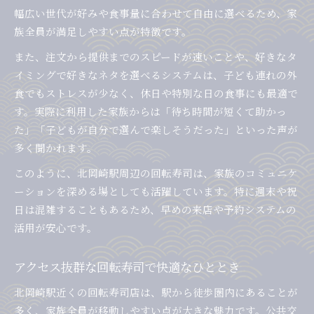
アクセスとサービス面から店舗を比較する
幅広い世代が好みや食事量に合わせて自由に選べるため、家
家族向け回転寿司の評価ポイントとは何か
族全員が満足しやすい点が特徴です。
北岡崎駅近くで評判の回転寿司を見極める方法
また、注文から提供までのスピードが速いことや、好きなタ
回転寿司の口コミ評価を徹底解説
イミングで好きなネタを選べるシステムは、子ども連れの外
回転寿司の口コミを比較して選ぶメリット
食でもストレスが少なく、休日や特別な日の食事にも最適で
実際の利用者が語る回転寿司の満足ポイント
す。実際に利用した家族からは「待ち時間が短くて助かっ
た」「子どもが自分で選んで楽しそうだった」といった声が
口コミ評価が高い回転寿司の特徴を分析
多く聞かれます。
回転寿司選びで参考にしたい口コミ活用法
このように、北岡崎駅周辺の回転寿司は、家族のコミュニケ
家族連れに人気の回転寿司口コミまとめ
ーションを深める場としても活躍しています。特に週末や祝
予約しやすい回転寿司利用のポイント
日は混雑することもあるため、早めの来店や予約システムの
ネット予約対応の回転寿司で待ち時間短縮
活用が安心です。
予約が快適な回転寿司の選び方と利点
スマホで簡単に予約できる回転寿司の魅力
アクセス抜群な回転寿司で快適なひととき
家族で利用しやすい予約可能な回転寿司
北岡崎駅近くの回転寿司店は、駅から徒歩圏内にあることが
予約サービス活用で回転寿司をもっと便利に
多く、家族全員が移動しやすい点が大きな魅力です。公共交