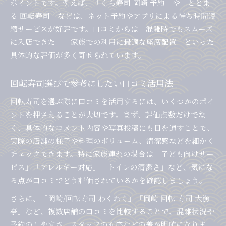
ポイントです。例えば、「くら寿司 岡崎 予約」や「ととま
る 回転寿司」などは、ネット予約やアプリによる待ち時間短
縮サービスが好評です。口コミからは「混雑時でもスムーズ
に入店できた」「家族での利用に最適な座席配置」といった
具体的な評価が多く寄せられています。
回転寿司選びで参考にしたい口コミ活用法
回転寿司を選ぶ際に口コミを活用するには、いくつかのポイ
ントを押さえることが大切です。まず、評価点数だけでな
く、具体的なコメント内容や写真投稿にも目を通すことで、
実際の店舗の様子や料理のボリューム、清潔感などを細かく
チェックできます。特に家族連れの場合は「子ども向けサー
ビス」「アレルギー対応」「トイレの清潔さ」など、気にな
る点が口コミでどう評価されているかを確認しましょう。
さらに、「岡崎/回転寿司 わくわく」「岡崎 回転 寿司 大漁
亭」など、複数店舗の口コミを比較することで、混雑状況や
予約のしやすさ、スタッフの対応などの差が明確になりま