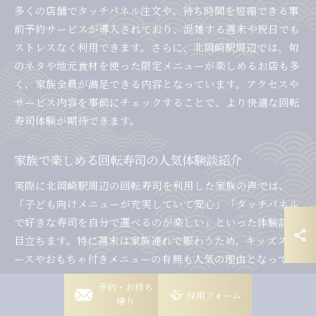
多くの店舗でタッチパネル注文や、待ち時間を短縮できる事
前予約サービスが導入されており、混雑する週末や祝日でも
ストレスなく利用できます。さらに、北岡崎駅周辺では、旬
のネタや地元食材を使った限定メニューが楽しめるお店も多
く、家族全員が満足できる内容となっています。アクセスや
サービス内容を事前にチェックすることで、より快適な回転
寿司体験が期待できます。
家族で楽しめる回転寿司の人気体験談紹介
実際に北岡崎駅周辺の回転寿司を利用した家族の声では、
「子ども向けメニューが充実していて安心」「タッチパネル
で好きな寿司を自分で選べるのが楽しい」といった体験談が
目立ちます。特に週末は家族連れで賑わうため、キッズスペ
ースやおもちゃ付きメニューの有無も人気の理由となってい
ます。
岡崎稲熊店
予約・お持ち
採用フォーム
帰り
「店員さんの対応が親切で、子どもが騒いでも温かく接して
岡崎竜美丘店