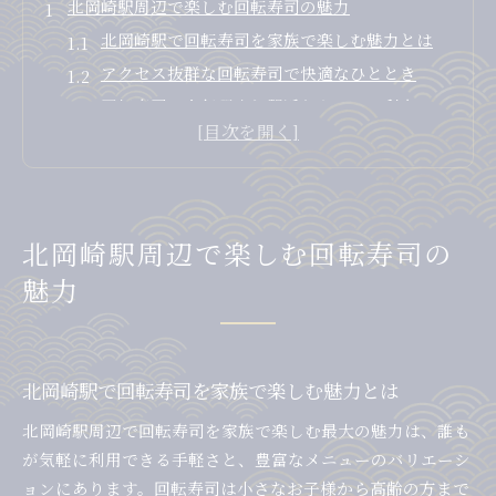
北岡崎駅周辺で楽しむ回転寿司の魅力
北岡崎駅で回転寿司を家族で楽しむ魅力とは
アクセス抜群な回転寿司で快適なひととき
回転寿司の人気理由と駅近ならではの利点
家族で使いやすい回転寿司のポイント紹介
北岡崎駅周辺回転寿司の特徴を徹底解説
家族向け回転寿司選びの決め手とは
家族連れに最適な回転寿司選びの条件
北岡崎駅周辺で楽しむ回転寿司の
予約がしやすい回転寿司が人気の理由
魅力
回転寿司で満足度を上げる店舗選びのコツ
北岡崎駅で子ども連れにおすすめ回転寿司
口コミ評価も参考に回転寿司を選ぶポイント
北岡崎駅で回転寿司を家族で楽しむ魅力とは
満足度が高い回転寿司を探すコツ
北岡崎駅周辺で回転寿司を家族で楽しむ最大の魅力は、誰も
予約や口コミで選ぶ満足度高い回転寿司
が気軽に利用できる手軽さと、豊富なメニューのバリエーシ
回転寿司ランキングを活用した選び方の工夫
ョンにあります。回転寿司は小さなお子様から高齢の方まで