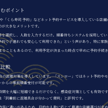
テイクアウト活用で回転寿司をより身近に
しむポイント
」や「くら寿司 予約」などネット予約サービスを導入している店
のが大きなメリットです。
時を選択し、人数を入力するだけ。順番待ちシステムを採用してい
予約で子連れでも安心して利用できた」という声があり、特に家族
まることもあるので、利用予定が決まった時点で早めに予約手続
底比較
お問い合わせはこちら
お問い合わせはこちら
自の混雑対策を導入しています。「スシロー」ではネット予約やモ
ンからの事前順番受付が可能です。
時間を大幅に短縮できるだけでなく、感染症対策としても有効で
は「到着前に混雑具合が分かって便利」と評判です。
内容に違いがあるため、目的や人数に応じて最適な店舗選びが求め