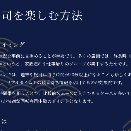
岡崎市で快適に回転寿司を利用するコツ
寿司を楽しむ方法
混雑を避けるための回転寿司店舗選びの秘訣
岡崎市内で回転寿司を賢く利用する時間帯とは
事前予約や受付システムを活用するメリット
駐車場やアクセス条件で選ぶ回転寿司の快適さ
タイミング
口コミやランキングで岡崎市の回転寿司を比較
況を事前に見極めることが重要です。多くの店舗では、昼食時（11
週末の混雑回避なら事前予約が効果的
かというと、家族連れや仕事帰りのグループが集中するためです。
回転寿司の予約方法と混雑回避のポイント
週末に待たずに入れる回転寿司利用術
ーンでは、週末や祝日は待ち時間が30分以上になることも珍しく
し、リアルタイムでの順番待ち情報を活用するのが効果的です。
はま寿司やくら寿司の予約活用で快適に
ネット予約で岡崎市の回転寿司待ち時間短縮
時間帯を狙うことで、比較的スムーズに入店できるケースが多いで
びが快適な回転寿司体験のポイントとなります。
予約対応チェーンの回転寿司比較と選び方
東海地方で話題の回転寿司比較ガイド
東海地方で人気の回転寿司チェーンの特徴
とは
愛知県発の高級回転寿司と定番店の違い