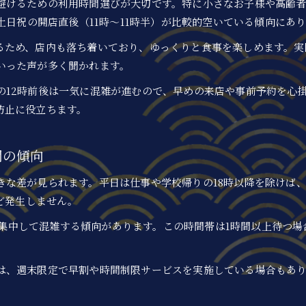
避けるための利用時間選びが大切です。特に小さなお子様や高齢
ランキング上位の回転寿司を比較してみた
土日祝の開店直後（11時～11時半）が比較的空いている傾向にあ
名古屋や岡崎市の回転寿司人気度の違い
るため、店内も落ち着いており、ゆっくりと食事を楽しめます。実
口コミ評価で選ぶ東海地方の回転寿司
いった声が多く聞かれます。
回転寿司の混雑傾向とピークタイムの秘密
の12時前後は一気に混雑が進むので、早めの来店や事前予約を心
回転寿司が最も混雑する時間帯とは
防止に役立ちます。
ピークタイムを避けるための賢い来店法
岡崎市の回転寿司混雑傾向を徹底解説
間の傾向
混雑ピークの背景と曜日別の特徴
きな差が見られます。平日は仕事や学校帰りの18時以降を除けば
ランキングや待ち時間から見る混雑の理由
んど発生しません。
待ち時間を短縮する愛知県岡崎市の工夫
0時に集中して混雑する傾向があります。この時間帯は1時間以上待つ
最新システム導入で回転寿司の待ち時間短縮
愛知県岡崎市の回転寿司が行う混雑対策とは
利用者の声から考える待ち時間短縮の工夫
は、週末限定で早割や時間制限サービスを実施している場合もあ
店ごとの受付や予約システムの違いを比較