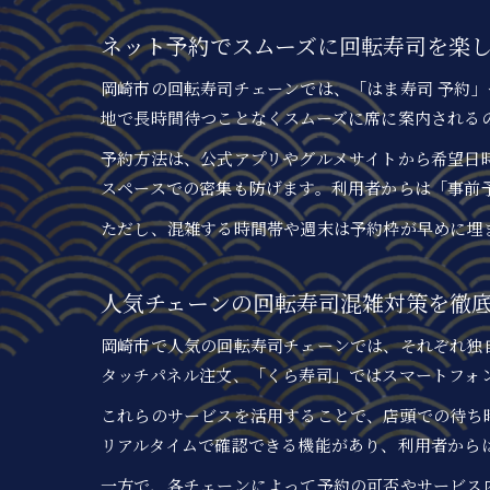
ネット予約でスムーズに回転寿司を楽
岡崎市の回転寿司チェーンでは、「はま寿司 予約
地で長時間待つことなくスムーズに席に案内される
予約方法は、公式アプリやグルメサイトから希望日
スペースでの密集も防げます。利用者からは「事前
ただし、混雑する時間帯や週末は予約枠が早めに埋
人気チェーンの回転寿司混雑対策を徹
岡崎市で人気の回転寿司チェーンでは、それぞれ独
タッチパネル注文、「くら寿司」ではスマートフォ
これらのサービスを活用することで、店頭での待ち
リアルタイムで確認できる機能があり、利用者から
一方で、各チェーンによって予約の可否やサービス