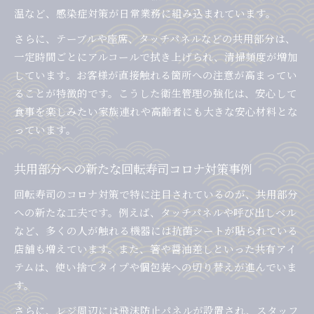
一緒に食事で回転寿司を安全に楽しむ工夫
温など、感染症対策が日常業務に組み込まれています。
家庭内感染を防ぐ回転寿司のマナー実践
さらに、テーブルや座席、タッチパネルなどの共用部分は、
コロナ禍でも安全な外食先を選ぶ視点
一定時間ごとにアルコールで拭き上げられ、清掃頻度が増加
回転寿司選びで重要な感染対策の見極め方
しています。お客様が直接触れる箇所への注意が高まってい
店舗の公式情報で回転寿司の安全性を確認
ることが特徴的です。こうした衛生管理の強化は、安心して
食事を楽しみたい家族連れや高齢者にも大きな安心材料とな
回転寿司で非接触導線の有無をチェックする
っています。
外食時に役立つ回転寿司の衛生チェックリスト
安心外食のための回転寿司利用時の注意点
共用部分への新たな回転寿司コロナ対策事例
回転寿司で実感する非接触サービスの効果
回転寿司のコロナ対策で特に注目されているのが、共用部分
非接触注文が回転寿司にもたらす安心感
への新たな工夫です。例えば、タッチパネルや呼び出しベル
回転寿司で広がるセルフサービスの利点
など、多くの人が触れる機器には抗菌シートが貼られている
回転寿司のタッチパネル導入と感染対策
店舗も増えています。また、箸や醤油差しといった共有アイ
回転寿司の非接触会計で安心を得る方法
テムは、使い捨てタイプや個包装への切り替えが進んでいま
共用備品を減らす回転寿司の現場工夫
す。
専門家視点でみる回転寿司の新しい安全基準
さらに、レジ周辺には飛沫防止パネルが設置され、スタッフ