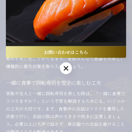
また、混雑する時間帯を避けて来店する、できるだけ家族単
位でまとまった席に座る、テーブルの間隔が十分に確保され
ている店舗を選ぶといった配慮も感染防止に役立ちます。自
宅から持参したウェットティッシュでテーブルやイスを再度
拭く方も増えています。
これらの習慣は「コロナに感染しない人の共通点は？」とい
う疑問への明確な回答となり、実践することで安心して回転
お問い合わせはこちら
寿司を楽しむことができます。家族みんなで意識を共有し、
積極的に衛生対策を取り入れましょう。
お問い合わせはこちら
一緒に食事で回転寿司を安全に楽しむ工夫
家族や友人と一緒に回転寿司を楽しむ際は、「一緒に食事で
うつりますか？」という不安を解消するためにも、いくつか
の工夫が大切です。まず、食事中の会話はマスクを着用した
状態で行い、会話の際は声の大きさや向きに注意しましょ
う。必要以上に大声で話さず、真正面での会話を避けること
で飛沫リスクを軽減できます。