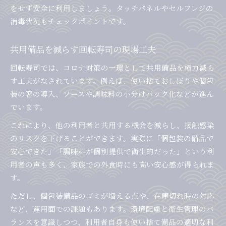
をせず安全に利用しましょう。タッチパネルやセルフレジの
消毒状況もチェックポイントです。
共用備品を減らす回転寿司の現場工夫
回転寿司では、コロナ対策の一環として共用備品を極力減ら
す工夫がなされています。例えば、使い捨ておしぼりや個包
装の箸の導入、ソースや調味料の小分けパック化などが進ん
でいます。
これにより、他の利用者と共用する機会を減らし、接触感染
のリスクを下げることができます。実際に「個包装の備品で
安心できた」「調味料が個別提供で衛生的だった」という利
用者の声も多く、家族での外食時にも高い安心感が得られま
す。
ただし、個包装備品のゴミが増える点や、在庫切れ時の対応
など、運用面での課題もあります。環境配慮と衛生管理のバ
ランスを意識しつつ、利用者自身も使い捨て備品の適切な利