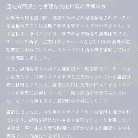
回転寿司選びで重要な感染対策の見極め方
回転寿司店を選ぶ際、感染対策がどの程度徹底されているか
を見極めることは家族の安全を守るうえで欠かせません。ま
ず注目すべきポイントは、店内の清掃頻度や消毒体制です。
テーブルや椅子、注文用タッチパネルなど共用部の消毒が定
期的に行われているか、スタッフが手指消毒を徹底している
かを確認しましょう。
また、混雑緩和のための入店制限や、座席間のパーテーショ
ン設置など、飛沫リスクを下げる工夫がなされている店舗は
安心材料となります。実際に利用した方の口コミでは「スタ
ッフが頻繁に消毒していた」「席の間隔が十分取られてい
た」といった声も多く、選択時の参考になります。
店舗によっては、持ち帰りやテイクアウトの活用も推奨され
ています。混雑を避けたい場合や自宅でゆっくり食事したい
場合は、事前注文や受取時間の指定ができるか確認するのも
感染リスク低減につながります。