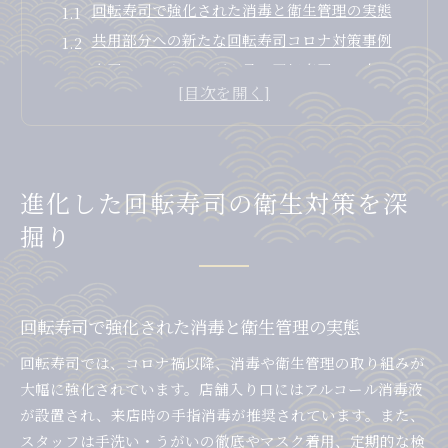
回転寿司で強化された消毒と衛生管理の実態
共用部分への新たな回転寿司コロナ対策事例
寿司カバーやトングに見る回転寿司の工夫
回転寿司店舗の換気対策と安心ポイント
非接触サービスが回転寿司で広がる理由
安心して外食できる回転寿司の現状解説
回転寿司での外食時に注目すべき衛生基準
進化した回転寿司の衛生対策を深
来店前に確認したい回転寿司の対策内容
掘り
回転寿司店舗のスタッフ衛生教育の重要性
家族が安心できる回転寿司の環境整備
回転寿司で感染リスクを減らす座席配置
回転寿司で強化された消毒と衛生管理の実態
家族を守る回転寿司利用時の着眼点
回転寿司では、コロナ禍以降、消毒や衛生管理の取り組みが
家族で回転寿司利用時の消毒チェック法
大幅に強化されています。店舗入り口にはアルコール消毒液
子ども連れで安心な回転寿司店の特徴
が設置され、来店時の手指消毒が推奨されています。また、
回転寿司で感染しにくい人の習慣とは
スタッフは手洗い・うがいの徹底やマスク着用、定期的な検