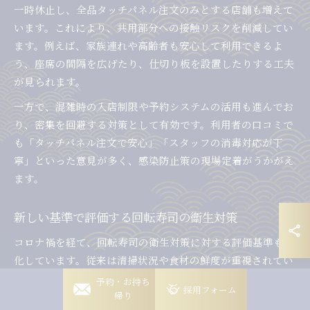
一時休止し、全品タッチパネル注文のみとする店舗も増えて
います。これにより、共用部分への接触リスクを削減してい
ます。例えば、家族連れや高齢者も安心して利用できるよ
う、座席の間隔を広げたり、仕切り板を設置したりする工夫
が見られます。
一方で、混雑時の入店制限や予約システムの活用も進んでお
り、密集を回避する対策として有効です。利用者の口コミで
も「タッチパネル注文で安心」「スタッフの消毒対応が丁
寧」といった意見が多く、感染防止策の現場定着がうかがえ
ます。
新しい基準で評価する回転寿司の衛生対策
コロナ禍を経て、回転寿司の衛生対策に対する評価基準も変
化しています。従来は清掃状況や食材の鮮度が重視されてい
ましたが、現在は「非接触対応」「換気状況」「消毒の徹底
岡崎稲熊店
予約・お持ち
採用フォーム
帰り
度」といった新たな基準が加わりました。
岡崎竜美丘店