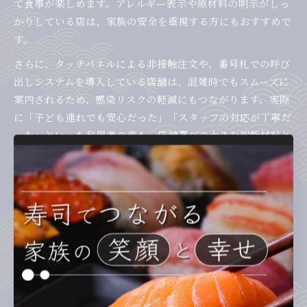
て食事が楽しめます。アレルギー表示や原材料の明示がしっ
かりしている店は、家族の安全を重視する方にもおすすめで
す。
さらに、タッチパネルによる非接触注文や、番号札での呼び
出しシステムを導入している店舗は、混雑時でもスムーズに
案内されるため、感染リスクの軽減にもつながります。実際
に「子ども連れでも安心だった」「スタッフの対応が丁寧だ
った」といった利用者の声も、店舗選びの大きな判断材料と
なります。
回転寿司で感染しにくい人の習慣とは
回転寿司で感染リスクを下げている人には共通した習慣があ
ります。まず、食事前後や共用部分を触った後には必ず手指
消毒を行うこと、マスクの着脱タイミングに気を配ることが
挙げられます。食事中は会話を控えめにし、マスクを外して
いる時間を最小限にする工夫も有効です。