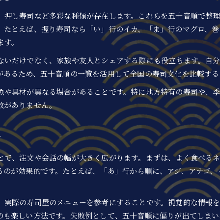
寿司ネタの特徴や種類を注文前に把握する方法
、押し寿司など多彩な種類が存在します。これらを五十音順で整
注文前に覚えたい寿司ネタの種類と味の違い
。たとえば、握り寿司なら「い」行のイカ、「ま」行のマグロ、巻
寿司ネタの特徴や種類を選ぶポイント紹介
ます。
寿司の名前一覧で自分好みを見つける
ないだけでなく、家族や友人とシェアする際にも役立ちます。自分
寿司ネタ一覧から自分好みの種類を探す方法
があるため、五十音順の一覧を活用して全国の寿司文化を比較する
寿司の名前一覧で新たな種類に出会う楽しみ
魚や具材が異なる場合があることです。特に地方特有の寿司や、
寿司ネタ五十音順一覧で好みを発見するコツ
敗がありません。
名前一覧から寿司の種類を選ぶ楽しみ方提案
寿司ネタ一覧活用で自分だけの好みを見つける
ツ
高級ネタから定番まで寿司の世界を深掘り
とで、注文や会話の幅が大きく広がります。まずは、よく食べる
高級寿司ネタと定番の種類を徹底比較
るのが効果的です。たとえば、「あ」行から順に、アジ、アナゴ、
寿司ネタランキングで高級や定番を探る
寿司の種類別に高級ネタと定番ネタを解説
、実際の寿司屋のメニューを参考にすることです。視覚的な情報
高級寿司ネタ一覧と定番ネタの魅力を知る
のも楽しい方法です。失敗例として、五十音順に偏りが出てしまい