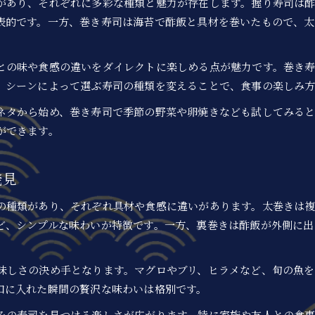
があり、それぞれに多彩な種類と魅力が存在します。握り寿司は
表的です。一方、巻き寿司は海苔で酢飯と具材を巻いたもので、太
との味や食感の違いをダイレクトに楽しめる点が魅力です。巻き
。シーンによって選ぶ寿司の種類を変えることで、食事の楽しみ
ネタから始め、巻き寿司で季節の野菜や卵焼きなども試してみる
ができます。
発見
の種類があり、それぞれ具材や食感に違いがあります。太巻きは
ど、シンプルな味わいが特徴です。一方、裏巻きは酢飯が外側に出
味しさの決め手となります。マグロやブリ、ヒラメなど、旬の魚
口に入れた瞬間の贅沢な味わいは格別です。
みの寿司を見つける楽しさが広がります。特に家族や友人との食