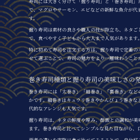
寿司には大きく分けて「握り寿司」と「巻き寿司」
で、マグロやサーモン、エビなどの新鮮な魚介が代
す。
握り寿司は素材の良さや職人の技が際立ち、ネタご
で、食べやすく子どもから大人まで人気があります
特に初めて寿司を注文する方は、握り寿司で定番の
せて選ぶことで、寿司の魅力をより一層味わうこと
巻き寿司種類と握り寿司の美味しさの
巻き寿司には「太巻き」「細巻き」「裏巻き」など
かです。細巻きはキュウリ巻きやかんぴょう巻きな
代的なアレンジも人気です。
握り寿司は、ネタの鮮度や厚み、酢飯との調和が美
ます。巻き寿司と比べてシンプルな見た目ながら、
両者の違いを実際に食べ比べてみることで、自分好