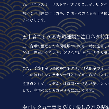
め、バランスよくリストアップすることが大切です
初めて寿司屋に行く方や、外国人の方にも五十音順
うになります。
五十音でわかる寿司種類と注目ネタ特
五十音順で整理した寿司種類の中でも、特に注目し
どは、寿司ネタランキングでも常に上位に入る人気
す。
また、季節限定の高級寿司ネタや、地域限定の珍し
にしか味わえない貴重な一皿として知られています
注意点として、人気ネタは時期や仕入れ状況によっ
とで、寿司の楽しみ方がさらに広がります。
寿司ネタ五十音順で探す楽しみ方の提