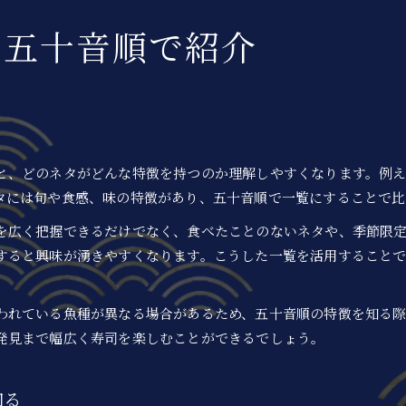
握り寿司や巻き寿司の魅力を再発見
を五十音順で紹介
握り寿司と巻き寿司の種類と魅力を比較
巻き寿司種類と握り寿司の美味しさの発見
寿司ネタで味わう握り寿司と巻き寿司の世界
握り寿司や巻き寿司それぞれの特徴解説
寿司の種類別に楽しむ巻き寿司と握り寿司
と、どのネタがどんな特徴を持つのか理解しやすくなります。例え
人気寿司ネタランキング注目の傾向
タには旬や食感、味の特徴があり、五十音順で一覧にすることで比
寿司ネタランキングで人気の種類を解説
寿司ネタランキングから見る注目の名前
を広く把握できるだけでなく、食べたことのないネタや、季節限
すると興味が湧きやすくなります。こうした一覧を活用すること
寿司人気ネタの傾向やおすすめの選び方
ランキングでわかる寿司ネタの種類と特徴
われている魚種が異なる場合があるため、五十音順の特徴を知る
寿司ネタランキング注目の種類をピックアップ
発見まで幅広く寿司を楽しむことができるでしょう。
注文前に知りたい各寿司ネタの特徴
寿司ネタごとの特徴と種類を注文前にチェック
知る
寿司の名前一覧でネタ別の魅力と旬を知る