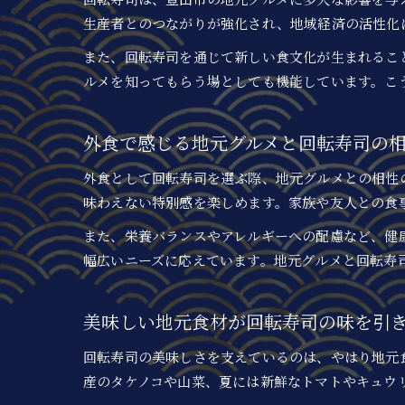
生産者とのつながりが強化され、地域経済の活性化
また、回転寿司を通じて新しい食文化が生まれるこ
ルメを知ってもらう場としても機能しています。こ
外食で感じる地元グルメと回転寿司の
外食として回転寿司を選ぶ際、地元グルメとの相性
味わえない特別感を楽しめます。家族や友人との食
また、栄養バランスやアレルギーへの配慮など、健
幅広いニーズに応えています。地元グルメと回転寿
美味しい地元食材が回転寿司の味を引
回転寿司の美味しさを支えているのは、やはり地元
産のタケノコや山菜、夏には新鮮なトマトやキュウ