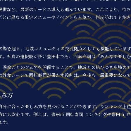
寿司業界の言葉で回転寿司がもっと楽しく
提供など、最新のサービス導入も進んでいます。これにより、待
回転寿司で覚えたい知って得する用語集
ごとに異なる限定メニューやイベントも人気で、何度訪れても飽き
豊田市の回転寿司を楽しむための用語解説
回転寿司で味わう地元ならではの魅力
る
回転寿司で地元食材の新しい楽しみ方を発見
の場を超え、地域コミュニティの交流拠点としても機能していま
豊田市の回転寿司が誇る地元グルメの魅力
す。外食の選択肢が多い豊田市でも、回転寿司は「みんなで楽し
外食で出会える地元ならではの回転寿司体験
、季節ごとのフェアを開催することで、地域との結びつきを強め
回転寿司だからこそ味わえる地元の味覚
の外食シーンで回転寿司が果たす役割は、今後も一層重要になっ
豊田市の回転寿司で地域グルメを堪能する方法
栄養バランスを意識した外食の楽しみ方
しみ方
回転寿司で意識したい栄養バランスのコツ
外食時の回転寿司で健康的な選択をサポート
自分に合った楽しみ方を見つけることができます。ランキング上
にも安心です。例えば、豊田市 回転寿司 ランキングや豊田市 
豊田市の回転寿司で賢く栄養管理を実践
ます。
美味しく健康的な回転寿司の食べ方を解説