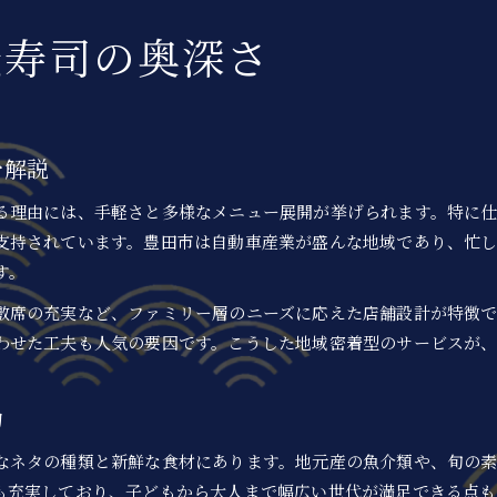
地元グルメが支える回転寿司文化
転寿司の奥深さ
回転寿司を支える地元グルメの魅力を探る
豊田市独自のグルメと回転寿司の融合
回転寿司が地元グルメに与える影響とは
外食で感じる地元グルメと回転寿司の相性
を解説
美味しい地元食材が回転寿司の味を引き立てる
る理由には、手軽さと多様なメニュー展開が挙げられます。特に
豊かな食生活に回転寿司を取り入れる方法
支持されています。豊田市は自動車産業が盛んな地域であり、忙
回転寿司で食生活を豊かにするヒント
す。
外食時の回転寿司で健康的な選び方とは
敷席の充実など、ファミリー層のニーズに応えた店舗設計が特徴
日常に回転寿司を取り入れるコツを紹介
わせた工夫も人気の要因です。こうした地域密着型のサービスが
豊田市で回転寿司を楽しむ食事管理術
外食派におすすめの回転寿司活用方法
力
寿司業界の用語から広がる新たな発見
回転寿司で使われる業界用語の豆知識
なネタの種類と新鮮な食材にあります。地元産の魚介類や、旬の
外食時に役立つ回転寿司の隠語を紹介
も充実しており、子どもから大人まで幅広い世代が満足できる点