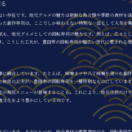
探る
ない存在です。地元グルメの魅力は新鮮な魚介類や季節の食材を
った創作寿司は、ここでしか味わえない特別な一皿として人気を
気も、地元グルメとしての回転寿司の魅力です。例えば、広々と
す。こうした工夫が、豊田市の回転寿司が幅広い世代に愛される理
事に融合しています。たとえば、味噌カツや八丁味噌を使った創
た独自の工夫が、豊田市の回転寿司を一層特別なものにしています
定の寿司メニューが登場することも。これにより、地元住民だけ
食文化をより豊かにしているのです。
は
えています。そのひとつが、地元食材の需要増加です。回転寿司