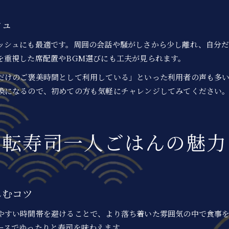
自分だけの回転寿司体験を楽しむコツ
シュ
ッシュにも最適です。周囲の会話や騒がしさから少し離れ、自分
を重視した席配置やBGM選びにも工夫が見られます。
だけのご褒美時間として利用している」といった利用者の声も多
換になるので、初めての方も気軽にチャレンジしてみてください
回転寿司一人ごはんの魅力
お問い合わせはこちら
お問い合わせはこちら
しむコツ
やすい時間帯を避けることで、より落ち着いた雰囲気の中で食事を楽
ースでゆったりと寿司を味わえます。