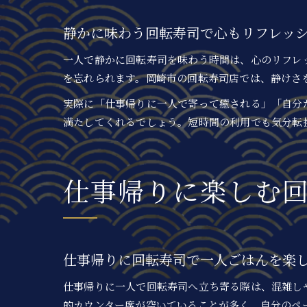
静かに味わう回転寿司で心もリフレッ
一人で静かに回転寿司を味わう時間は、心のリフレ
を忘れられます。岡崎市の回転寿司店では、静けさ
実際に「仕事帰りに一人で寄って癒される」「自分
満たしてくれるでしょう。短時間の利用でも気分転
仕事帰りに楽しむ
仕事帰りに回転寿司で一人ごはんを楽
仕事帰りに一人で回転寿司へ立ち寄る際は、混雑し
的カウンター席が空いていることが多く、自分のペ