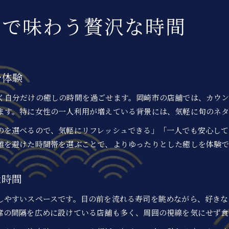
仕事帰りに楽しむ回転寿司一人ごはんの魅力
司で味わう贅沢な時間
仕事帰りに回転寿司で一人ごはんを楽しむコツ
手軽に立ち寄れる回転寿司の魅力を再発見
疲れた日に一人で味わう回転寿司の贅沢感
仕事終わりのご褒美に回転寿司を選ぶ理由
を体験
一人回転寿司でリフレッシュするおすすめ方法
く自分だけの癒しの時間を過ごせます。岡崎市の店舗では、カウ
回転寿司を一人で満喫する安心のポイント解説
ます。特に女性の一人利用が増えている背景には、気軽に旬のネ
一人で回転寿司を楽しむための安心ポイント
女性一人でも入りやすい回転寿司の特徴
のを選べるので、気軽にリフレッシュできる」「一人でも安心し
雑を避けた時間帯を選ぶことで、よりゆったりとした癒しを体験
初めての一人回転寿司でも緊張しない工夫
回転寿司で安心して過ごす心構えとコツ
な時間
一人利用をサポートする回転寿司のサービス
女性が一人で回転寿司を楽しむコツを伝授
しやすいスペースです。目の前を流れる寿司を眺めながら、好きな
女性一人の回転寿司が快適になる工夫とは
席の間隔を広めに設けている店舗も多く、周囲の視線を気にせず食
自分らしく回転寿司を楽しむためのヒント