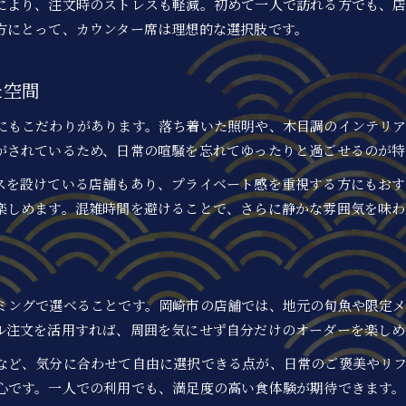
により、注文時のストレスも軽減。初めて一人で訪れる方でも、
一人回転寿司で緊張しないためのポイント
方にとって、カウンター席は理想的な選択肢です。
女性が安心できる回転寿司選びのコツ
回転寿司初心者でも安心の楽しみ方を紹介
た空間
気軽に試せる回転寿司の一人利用おすすめ術
にもこだわりがあります。落ち着いた照明や、木目調のインテリ
気軽に回転寿司を一人で楽しむテクニック
がされているため、日常の喧騒を忘れてゆったりと過ごせるのが特
回転寿司で一人ごはんを満喫するコツ
スを設けている店舗もあり、プライベート感を重視する方にもおす
一人利用に最適な回転寿司の選び方
楽しめます。混雑時間を避けることで、さらに静かな雰囲気を味わ
回転寿司を一人で試すときのおすすめ方法
初めてでも安心な回転寿司一人利用術
自分ペースで味わう回転寿司の新しい楽しみ方
自分のペースで回転寿司を味わうコツ
ミングで選べることです。岡崎市の店舗では、地元の旬魚や限定
回転寿司で一人時間を楽しむ新しい発見
ル注文を活用すれば、周囲を気にせず自分だけのオーダーを楽しめ
自由に選べる回転寿司の新しい魅力を体感
など、気分に合わせて自由に選択できる点が、日常のご褒美やリ
回転寿司の個性を一人でじっくり堪能する方法
心です。一人での利用でも、満足度の高い食体験が期待できます。