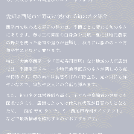
愛知県西尾市で寿司に使われる旬のネタ紹介
西尾市で味わえる寿司の魅力は、季節ごとに変わる旬のネタ
にあります。春は三河湾産の白身魚や貝類、夏には地元農家
の野菜を使った巻物や握りが登場し、秋冬には脂ののった青
魚や甘エビなどが並びます。
特に「大漁亭西尾」や「回転寿司西尾」など地域の人気店舗
では、季節限定メニューや地元漁港直送のネタが楽しめる点
が特徴です。旬の素材は食感や甘みが際立ち、見た目にも鮮
やかなので、家族や友人との会話も弾みます。
また、旬のネタは栄養価も高く、子どもや高齢者の健康にも
配慮できます。店舗によっては仕入れ状況が日替わりとなる
ため、「西尾 寿司 ランチ」や「西尾市寿司テイクアウト」
などで最新情報を確認するのがおすすめです。