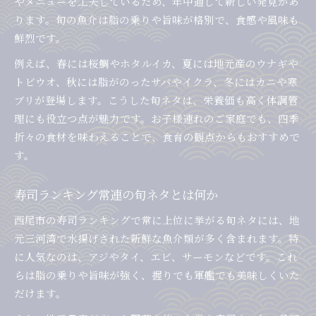
やメニューを工夫しているため、年中通して新しい発見があ
ります。旬の魚介は脂の乗りや旨味が格別で、食感や風味も
鮮烈です。
例えば、春には桜鯛やホタルイカ、夏には地元産のウナギや
トビウオ、秋には脂がのったサバやイクラ、冬にはカニや寒
ブリが登場します。こうした旬ネタは、栄養価も高く体調管
理にも役立つ点が魅力です。お子様連れのご家庭でも、四季
折々の食材を味わえることで、食育の観点からもおすすめで
す。
寿司ランキング常連の旬ネタとは何か
西尾市の寿司ランキングで常に上位に挙がる旬ネタには、地
元三河湾で水揚げされた新鮮な魚介類が多く含まれます。特
に人気なのは、アジやタイ、エビ、サーモンなどです。これ
らは脂の乗りや旨味が強く、握りでも軍艦でも美味しくいた
だけます。