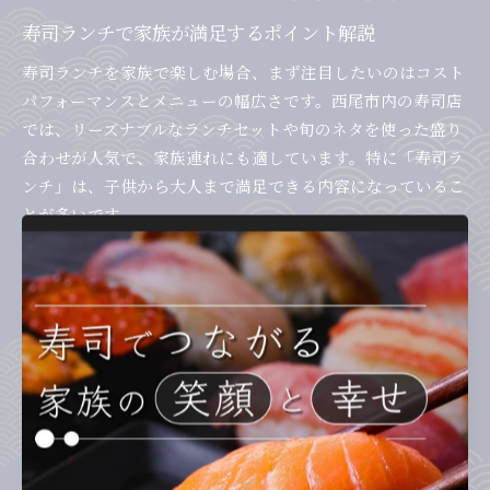
寿司ランチで家族が満足するポイント解説
寿司ランチを家族で楽しむ場合、まず注目したいのはコスト
パフォーマンスとメニューの幅広さです。西尾市内の寿司店
では、リーズナブルなランチセットや旬のネタを使った盛り
合わせが人気で、家族連れにも適しています。特に「寿司ラ
ンチ」は、子供から大人まで満足できる内容になっているこ
とが多いです。
さらに、ランチタイムは混雑しやすいため、事前に「営業時
間」や「メニュー」を店舗の公式サイトで確認し、予約や問
い合わせを行うのがおすすめです。家族でシェアしやすい大
皿や、食べやすい一口サイズの寿司が用意されている店舗を
選ぶと、一人ひとりが好きなネタを楽しめる点もポイントで
す。
寿司愛知県西尾市で子連れに優しい工夫とは