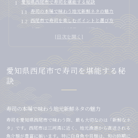
愛知県西尾市で寿司を堪能する秘訣
寿司の本場で味わう地元新鮮ネタの魅力
西尾市で寿司を楽しむポイントと選び方
寿司ランキングを活用した西尾市の楽しみ方
西尾の寿司で満足度を高めるコツとは
寿司愛知県西尾市で知る地元評判の秘密
寿司好きが西尾市で押さえたい新鮮食材
寿司の味を左右する新鮮食材の見極め方
愛知県西尾市で寿司を堪能する秘
愛知県西尾市で寿司に使われる旬のネタ紹介
訣
寿司愛知県西尾市で注目の地元食材の特徴
西尾寿司で味わう季節ごとの新鮮食材体験
回転寿司でも楽しめる新鮮寿司ネタの魅力
寿司の本場で味わう地元新鮮ネタの魅力
家族で楽しむ西尾市寿司体験ガイド
寿司を愛知県西尾市で味わう際、最も大切なのは「新鮮なネ
家族向け寿司愛知県西尾市の利用アイデア
タ」です。西尾市は三河湾に近く、地元漁港から直送される
寿司ランチで家族が満足するポイント解説
魚介類が豊富に揃います。特に白身魚や貝類は、旬の時期に