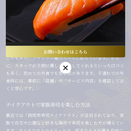
西尾市の寿司店では、子連れでも安心して利用できるよう、
さまざまな工夫が施されています。例えば、座敷席や半個室
を完備した店舗では、ベビーカーの持ち込みや小さなお子様
連れでもリラックスして食事が可能です。また、店によって
はお子様向けの寿司セットやジュース、デザートが用意され
ており、子供も飽きずに楽しめます。
店内にはキッズチェアやおむつ替えスペースを設けていると
お問い合わせはこちら
ころもあり、ファミリー層のニーズに応えています。さら
に、スタッフが子供に優しく対応してくれるといった口コミ
お問い合わせはこちら
も多く、初めての外食でも安心感があります。子連れでの外
食時には、事前に「店舗」や「サービス内容」を確認してお
くと安心です。
テイクアウトで家族寿司を楽しむ方法
最近では「西尾市寿司テイクアウト」が注目されており、家
族で自宅や公園など好きな場所で寿司を楽しむ方が増えてい
ます。テイクアウトのメリットは、好きなネタや量を自由に