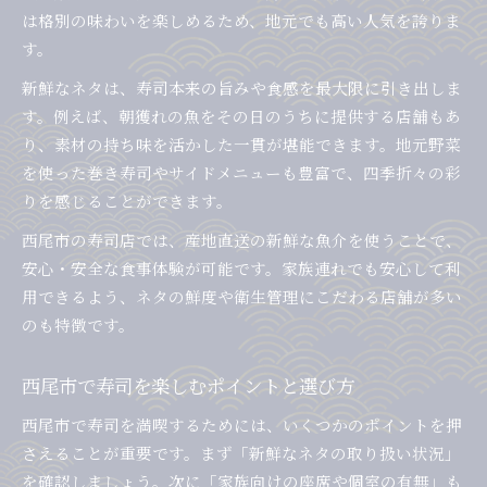
寿司愛知県西尾市で子連れに優しい工夫とは
は格別の味わいを楽しめるため、地元でも高い人気を誇りま
テイクアウトで家族寿司を楽しむ方法
す。
寿司愛知県西尾市の家族席やサービスの魅力
新鮮なネタは、寿司本来の旨みや食感を最大限に引き出しま
ランチにおすすめしたい西尾市寿司特集
す。例えば、朝獲れの魚をその日のうちに提供する店舗もあ
寿司ランチで選ぶ西尾市おすすめのポイント
り、素材の持ち味を活かした一貫が堪能できます。地元野菜
愛知県西尾市でランチ寿司を楽しむコツ
を使った巻き寿司やサイドメニューも豊富で、四季折々の彩
りを感じることができます。
寿司愛知県西尾市でお得なランチ体験法
西尾寿司ランキングで見るランチ人気店
西尾市の寿司店では、産地直送の新鮮な魚介を使うことで、
安心・安全な食事体験が可能です。家族連れでも安心して利
ランチタイム限定の寿司メニュー活用術
用できるよう、ネタの鮮度や衛生管理にこだわる店舗が多い
テイクアウト派も満足の寿司選び術
のも特徴です。
寿司愛知県西尾市のテイクアウト活用法
テイクアウト寿司で味わう西尾市の魅力
西尾市で寿司を楽しむポイントと選び方
寿司テイクアウト選びのポイントと注意点
西尾市で寿司を満喫するためには、いくつかのポイントを押
西尾市で人気の寿司テイクアウト事情
さえることが重要です。まず「新鮮なネタの取り扱い状況」
家で楽しむ寿司愛知県西尾市のおすすめ方法
を確認しましょう。次に「家族向けの座席や個室の有無」も