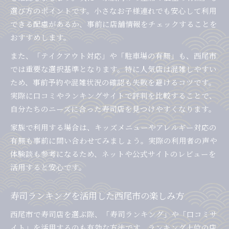
旬ネタに注目する西尾市寿司の魅力
選び方のポイントです。小さなお子様連れでも安心して利用
寿司愛知県西尾市で味わう旬のネタ特集
できる配慮があるか、事前に店舗情報をチェックすることを
季節ごとに変わる寿司ネタの楽しみ方
おすすめします。
寿司ランキング常連の旬ネタとは何か
また、「テイクアウト対応」や「駐車場の有無」も、西尾市
寿司愛知県西尾市で旬食材を味わう理由
では重要な選択基準となります。特に人気店は混雑しやすい
旬の寿司ネタで西尾市の魅力を再発見
ため、事前予約や混雑状況の確認も失敗を避けるコツです。
実際に口コミやランキングサイトで評判を比較することで、
自分たちのニーズに合った寿司店を見つけやすくなります。
家族で利用する場合は、キッズメニューやアレルギー対応の
有無も事前に問い合わせてみましょう。実際の利用者の声や
体験談も参考になるため、ネットや公式サイトのレビューを
活用すると安心です。
寿司ランキングを活用した西尾市の楽しみ方
西尾市で寿司店を選ぶ際、「寿司ランキング」や「口コミサ
イト」を活用するのも有効な方法です。ランキング上位の店