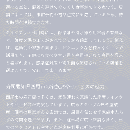
選べる点と、混雑を避けてゆっくり食事ができる点です。店
舗によっては、事前予約や電話注文に対応しているため、待
ち時間を短縮できます。
テイクアウト利用時には、保冷剤や持ち帰り用容器の有無な
ど、鮮度を保つ工夫がされているかも確認しましょう。例え
ば、運動会や家族の集まり、ピクニックなど様々なシーンで
活用でき、子供にも食べやすい巻き寿司やいなり寿司を選ぶ
と喜ばれます。感染症対策や衛生面も配慮されている店舗を
選ぶことで、安心して楽しめます。
寿司愛知県西尾市の家族席やサービスの魅力
西尾市の寿司店の多くは、家族連れを意識した座席レイアウ
トやサービスが充実しています。広めのテーブル席や座敷
席、個室の用意がある店舗では、周囲を気にせず家族水入ら
ずの時間を過ごせます。また、駐車場が広い店舗も多く、車
でのアクセスもしやすい点が家族利用に好評です。