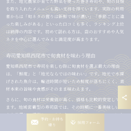
また、地元農家が育てた野菜を使った巻き寿司や、旬の貝類
を取り入れたメニューも高い支持を得ています。実際の利用
者からは「旬ネタの握りは新鮮で味が濃い」「季節ごとに違
った楽しみがある」といった口コミも多く、ランキング上位
は納得の内容です。初めて訪れる方は、店のおすすめや人気
ネタを中心に選んでみると満足度が高まります。
寿司愛知県西尾市で旬食材を味わう理由
愛知県西尾市で寿司を楽しむ際に旬食材を選ぶ最大の理由
は、「鮮度」と「地元ならではの味わい」です。地元で水揚
げされた魚介は、輸送時間が短いため鮮度が落ちにくく、素
材本来の旨味や食感がそのまま味わえます。
さらに、旬の食材は栄養価が高く、価格も比較的安定してい
ます。地域密着型の寿司店では、その時期に一番美味しいネ
タを厳選して提供しているため、コストパフォーマンスにも
岡崎稲熊店
予約・お持ち
優れています。家族での利用やテイクアウトにも、旬の食材
採用フォーム
帰り
を選ぶことで満足度と安心感が得られるでしょう。
岡崎竜美丘店