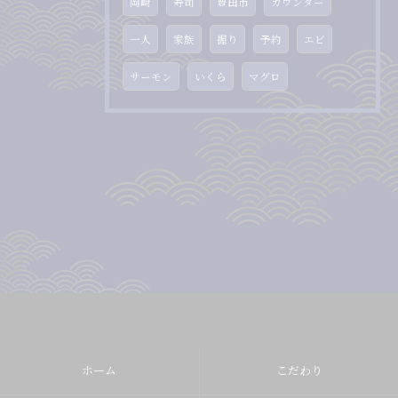
岡崎
寿司
豊田市
カウンター
一人
家族
握り
予約
エビ
サーモン
いくら
マグロ
ホーム
こだわり